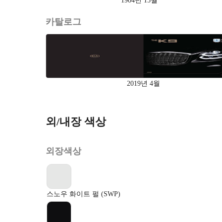
1904년 15월
카탈로그
2019년 4월
외/내장 색상
외장색상
스노우 화이트 펄 (SWP)