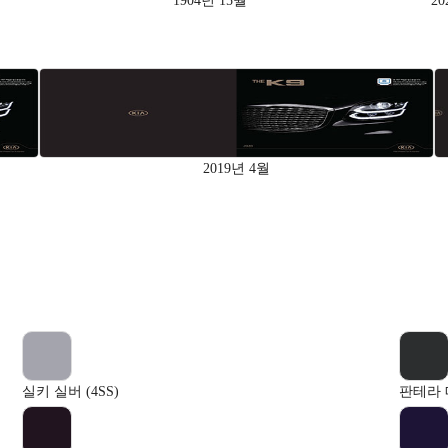
1904년 15월
20
2019년 4월
실키 실버 (4SS)
판테라 메