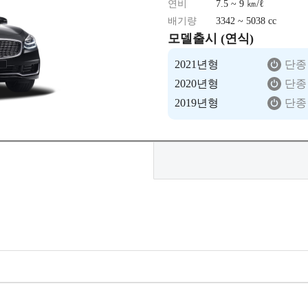
연비
7.5 ~ 9 ㎞/ℓ
배기량
3342 ~ 5038 cc
모델출시 (연식)
2021년형
단종
2020년형
단종
2019년형
단종