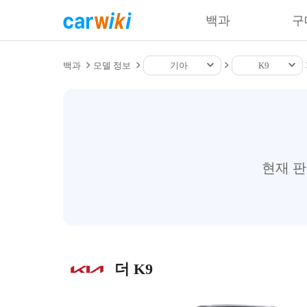
백과
구
백과
모델 정보
기아
K9
현재 
더 K9