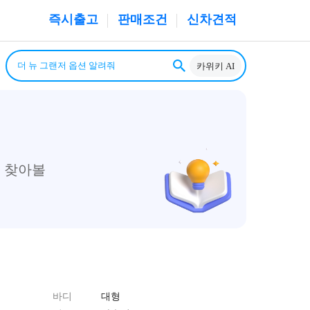
즉시출고
판매조건
신차견적
카위키 AI
 찾아볼
바디
대형