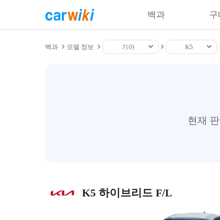
백과
구
백과
모델 정보
기아
K5
현재 
K5 하이브리드 F/L