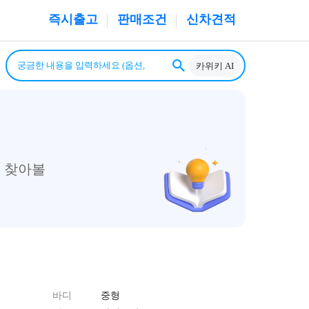
즉시출고
판매조건
신차견적
카위키 AI
 찾아볼
바디
중형