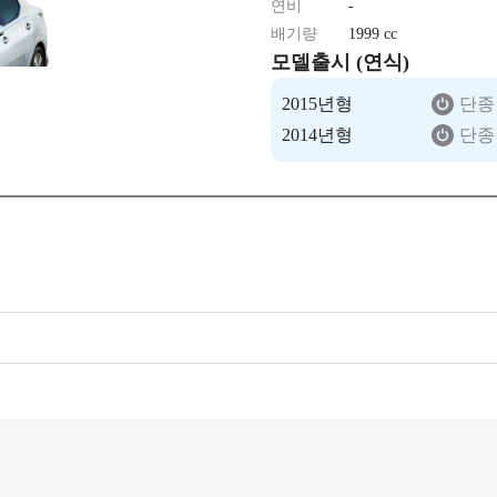
연비
-
배기량
1999 cc
모델출시 (연식)
2015년형
단종
2014년형
단종