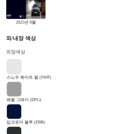
2025년 8월
외/내장 색상
외장색상
스노우 화이트 펄 (SWP)
페블 그레이 (DFG)
딥크로마 블루 (D9B)