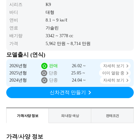
시리즈
K9
바디
대형
연비
8.1 ~ 9 ㎞/ℓ
연료
가솔린
배기량
3342 ~ 3778 cc
가격
5,962 만원 ~ 8,714 만원
모델출시 (연식)
2026년형
판매
26.02 ~
자세히 보기
2025년형
단종
25.05 ~
이미 열람 중
2024년형
단종
24.04 ~
자세히 보기
신차견적 만들기
가격/사양 정보
외/내장 색상
판매조건
가격/사양 정보