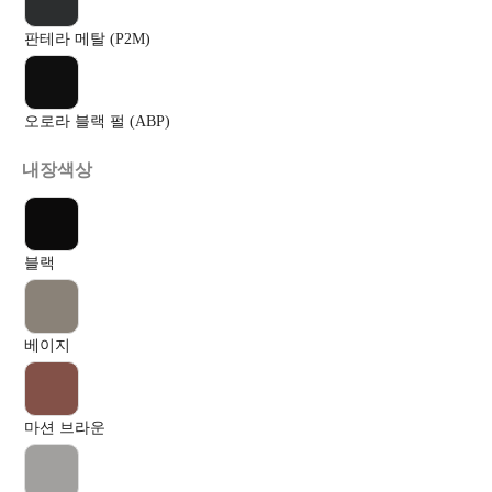
판테라 메탈 (P2M)
오로라 블랙 펄 (ABP)
내장색상
블랙
베이지
마션 브라운