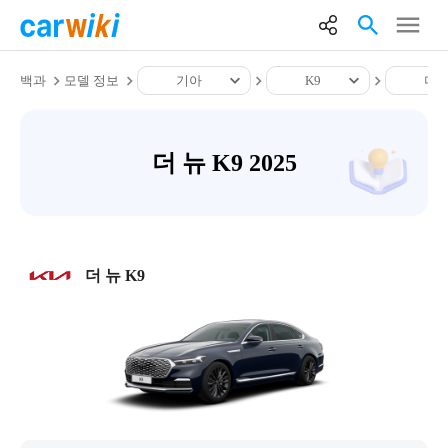
백과
모델 정보
기아
K9
더 뉴
더 뉴 K9 2025
더 뉴 K9