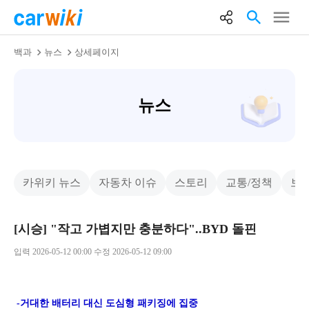
백과
뉴스
상세페이지
뉴스
카위키 뉴스
자동차 이슈
스토리
교통/정책
보
[시승] "작고 가볍지만 충분하다"..BYD 돌핀
입력 2026-05-12 00:00 수정 2026-05-12 09:00
-거대한 배터리 대신 도심형 패키징에 집중