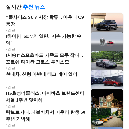
실시간
추천 뉴스
"풀사이즈 SUV 시장 합류", 아우디 Q9
등장
9일 전
[하이빔] SDV의 일면, '지속 가능한 수
익'
9일 전
[시승]"스포츠카도 가족도 모두 잡다",
포르쉐 타이칸 크로스 투리스모
1일 전
현대차, 신형 아반떼 테크 데이 열어
9일 전
HS효성더클래스, 마이바흐 브랜드센터
서울 1주년 맞이해
4일 전
람보르기니, 페블비치서 미우라 탄생 60
주년 기념해
4일 전