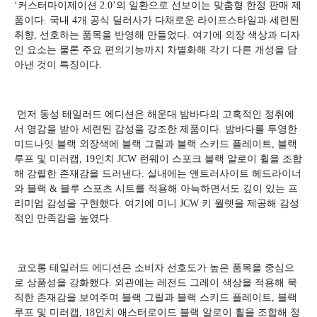
‘커스터마이제이션 2.0’의 일환으로 선보이는 맞춤형 한정 판매 제
품이다. 국내 4개 공식 딜러사가 다채로운 라이프스타일과 세련된
취향, 선호하는 품목을 반영해 만들었다. 여기에 외장 색상과 디자
인 요소는 물론 주요 편의기능까지 차별화해 각기 다른 개성을 담
아낸 것이 특징이다.
먼저 동성 테일러드 에디션은 해운대 밤바다의 고혹적인 정취에
서 영감을 받아 세련된 감성을 강조한 제품이다. 밤바다를 투영한
미드나잇 블랙 외장색에 블랙 그릴과 블랙 스키드 플레이트, 블랙
루프 및 미러캡, 19인치 JCW 런웨이 스포크 블랙 알로이 휠을 조합
해 강렬한 존재감을 드러낸다. 실내에는 앤트러사이트 헤드라이너
와 블랙 & 블루 스포츠 시트를 적용해 아늑하면서도 깊이 있는 프
리미엄 감성을 구현했다. 여기에 미니 JCW 키 월렛을 제공해 감성
적인 만족감을 높였다.
코오롱 테일러드 에디션은 소비자 선호도가 높은 품목을 중심으
로 상품성을 강화했다. 외관에는 레전드 그레이 색상을 적용해 묵
직한 존재감을 보여주며 블랙 그릴과 블랙 스키드 플레이트, 블랙
루프 및 미러캡, 18인치 애스터로이드 블랙 알로이 휠을 조합해 정