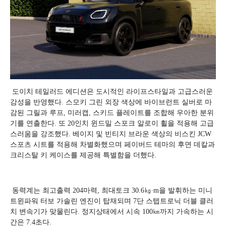
도이치 테일러드 에디션은 도시적인 라이프스타일과 고급스러운
감성을 반영했다. 스모키 그린 외장 색상에 바이브런트 실버로 마
감된 그릴과 루프, 미러캡, 스키드 플레이트를 조합해 우아한 분위
기를 연출한다. 또 20인치 윈드밀 스포크 알로이 휠을 적용해 고급
스러움을 강조했다. 베이지 및 빈티지 브라운 색상의 비스킨 JCW
스포츠 시트를 적용해 차별화했으며 페이버드 테마의 후면 데칼과
크리스탈 키 케이스를 제공해 특별함을 더했다.
동력계는 최고출력 204마력, 최대토크 30.6㎏∙m을 발휘하는 미니
트윈파워 터보 가솔린 엔진이 탑재되며 7단 스텝트로닉 더블 클러
치 변속기가 맞물린다. 정지상태에서 시속 100㎞까지 가속하는 시
간은 7.4초다.