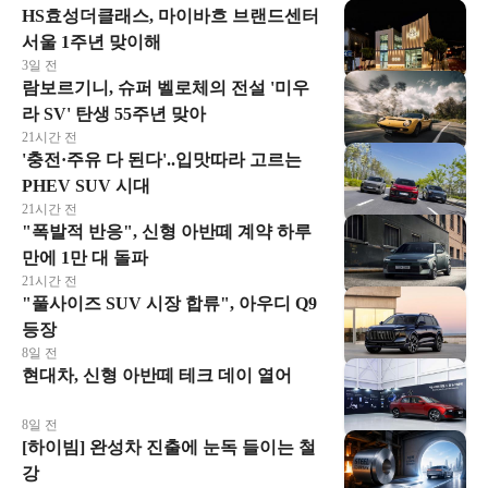
HS효성더클래스, 마이바흐 브랜드센터
서울 1주년 맞이해
3일 전
람보르기니, 슈퍼 벨로체의 전설 '미우
라 SV' 탄생 55주년 맞아
21시간 전
'충전·주유 다 된다'..입맛따라 고르는
PHEV SUV 시대
21시간 전
"폭발적 반응", 신형 아반떼 계약 하루
만에 1만 대 돌파
21시간 전
"풀사이즈 SUV 시장 합류", 아우디 Q9
등장
8일 전
현대차, 신형 아반떼 테크 데이 열어
8일 전
[하이빔] 완성차 진출에 눈독 들이는 철
강