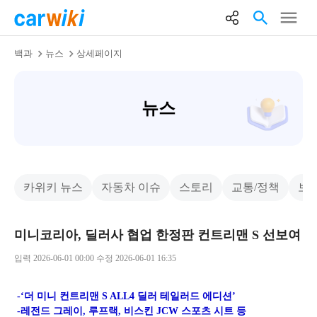
백과
뉴스
상세페이지
뉴스
카위키 뉴스
자동차 이슈
스토리
교통/정책
보
미니코리아, 딜러사 협업 한정판 컨트리맨 S 선보여
입력 2026-06-01 00:00 수정 2026-06-01 16:35
-‘더 미니 컨트리맨 S ALL4 딜러 테일러드 에디션’
-레전드 그레이, 루프랙, 비스킨 JCW 스포츠 시트 등