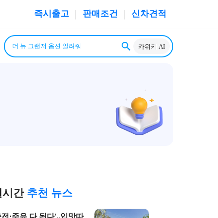
즉시출고
판매조건
신차견적
카위키 AI
실시간
추천 뉴스
충전·주유 다 된다'..입맛따