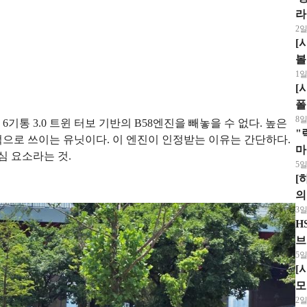
라
2일
[
볼
1일
[
폴
8일
기통 3.0 트윈 터보 기반의 B58엔진을 빼놓을 수 없다. 높은
"
적으로 쓰이는 유닛이다. 이 엔진이 인정받는 이유는 간단하다.
마
심 요소라는 것.
5일
'
[
의
3일
H
브
5일
이
[
모
2일
크