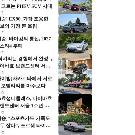
 고르는 PHEV SUV 시대
 전
시승] EX90, 가장 조용한
보의 가장 큰 울림
 전
시승] 바이킹의 롱십, 2027
스타4 쿠페
 전
럭셔리는 경험에서 완성",
이바흐 브랜드센터 서울
 전
마스테리아 클럽' 눈길
하이빔]자카르타에서 서로
 모빌리티를 마주보다
 전
S효성더클래스, 마이바흐
랜드센터 서울 1주년 맞
 전
해
시승]"스포츠카도 가족도
두 잡다", 포르쉐 타이칸
 전
로스 투리스모