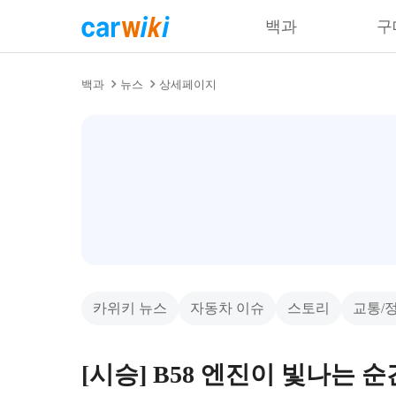
백과
구
백과
뉴스
상세페이지
카위키 뉴스
자동차 이슈
스토리
교통/
[시승] B58 엔진이 빛나는 순간