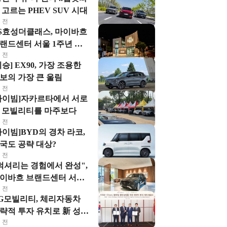
 고르는 PHEV SUV 시대
 전
S효성더클래스, 마이바흐
랜드센터 서울 1주년 맞
 전
해
시승] EX90, 가장 조용한
보의 가장 큰 울림
 전
하이빔]자카르타에서 서로
 모빌리티를 마주보다
 전
하이빔]BYD의 경차 라코,
국도 공략 대상?
 전
럭셔리는 경험에서 완성",
이바흐 브랜드센터 서울
 전
마스테리아 클럽' 눈길
G모빌리티, 체리자동차
략적 투자 유치로 新 성장
 전
력 갖춘다