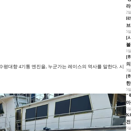
라
2일
H
브
5일
이
[
볼
1일
[
의
수평대향 4기통 엔진을, 누군가는 레이스의 역사를 말한다. 시
3일
[
한
5일
"
마
5일
'
K
전
5일
동