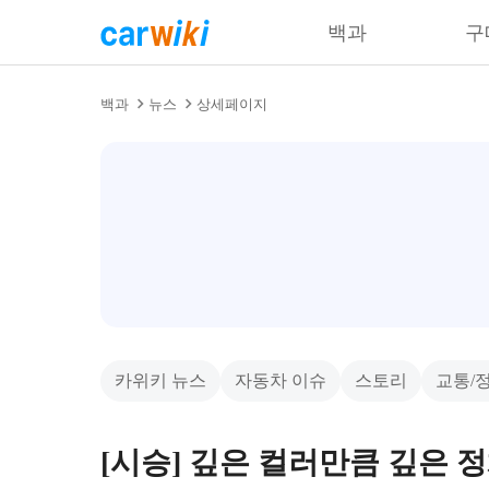
백과
구
백과
뉴스
상세페이지
카위키 뉴스
자동차 이슈
스토리
교통/
[시승] 깊은 컬러만큼 깊은 정