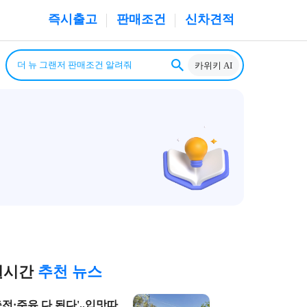
즉시출고
판매조건
신차견적
카위키 AI
실시간
추천 뉴스
충전·주유 다 된다'..입맛따