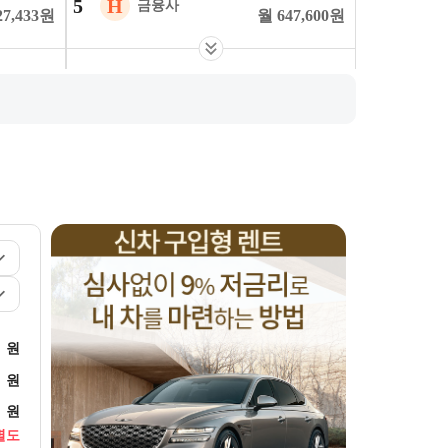
5
H
금융사
27,433
원
647,600
원
기렌터카
운용리스
6
M
금융사
74,960
원
719,780
원
라인 비교
운용리스
7
L
금융사
75,575
원
744,370
원
기렌터카
운용리스
8
N
금융사
54,600
원
853,990
원
기렌터카
원
91,663
원
원
원
별도