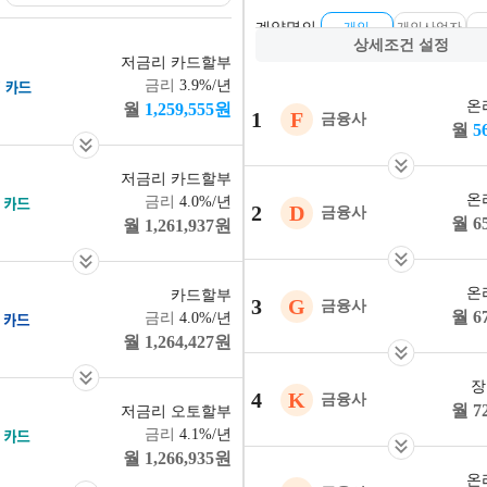
계약명의
개인
개인사업자
상세조건 설정
저금리 카드할부
보증금
0
10
20
30
3.9%
/년
약정거리
온
1,259,555
원
1
F
금융사
5
잔존가치
운전연령
21세
2
저금리 카드할부
온
4.0%
/년
대물한도
1억
2억
2
D
금융사
6
1,261,937
원
온
카드할부
3
G
금융사
6
4.0%
/년
1,264,427
원
장
4
K
금융사
7
저금리 오토할부
4.1%
/년
1,266,935
원
온