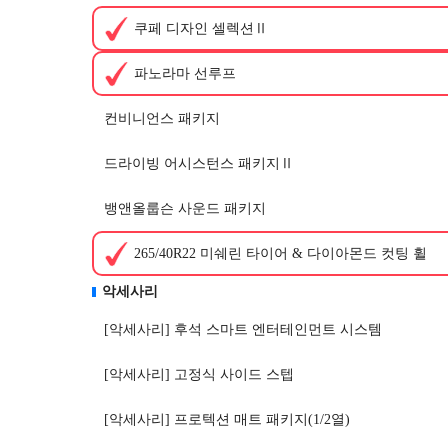
쿠페 디자인 셀렉션Ⅱ
파노라마 선루프
컨비니언스 패키지
드라이빙 어시스턴스 패키지Ⅱ
뱅앤올룹슨 사운드 패키지
265/40R22 미쉐린 타이어 & 다이아몬드 컷팅 휠
악세사리
[악세사리] 후석 스마트 엔터테인먼트 시스템
[악세사리] 고정식 사이드 스텝
[악세사리] 프로텍션 매트 패키지(1/2열)