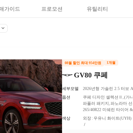
매가이드
프로모션
유틸리티
1개월
08월 할인 최대 954만원
GV80 쿠페
세부모델
2026년형 가솔린 2.5 터보
옵션
쿠페 디자인 셀렉션Ⅱ
(가
파퓰러 패키지
파노라마 
265/40R22 미쉐린 타이어
색상
외장
우유니 화이트(UYH)