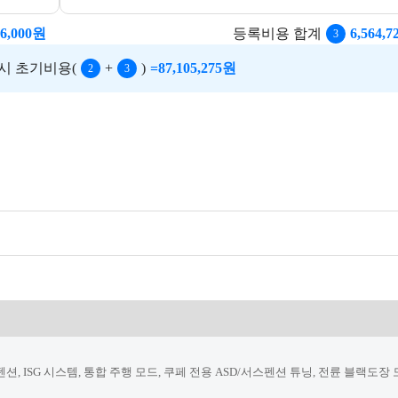
6,000
원
등록비용 합계
6,564,7
3
시 초기비용
(
+
)
=
87,105,275
원
2
3
션, ISG 시스템, 통합 주행 모드, 쿠페 전용 ASD/서스펜션 튜닝, 전륜 블랙도장 