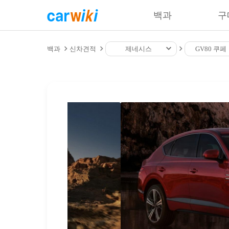
백과
구
백과
신차견적
제네시스
GV80 쿠페