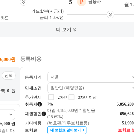
5
P
금융사
7
카드할부(저금리)
4.3%
/년
1,271,959
원
장
6
L
금융사
7
저금리 카드할부
4.5%
/년
온
7
O
금융사
1,273,847
원
7
등록비용
6,000
원
저금리 오토할부
장
선택
등록지역
8
A
금융사
4.7%
/년
8
1,282,044
원
면세조건
금액
0
원
추가면세
2자녀
3자녀 이상
장
9
E
취득세
7%
5,856,200
금융사
8
매입 4,185,000원 * 할인율
채권할인
656,626
(15.69%)
기타비용
(번호판/의무보험료등)
51,900
6,000
원
보험료
보험료 
내 보험료 알아보기
있습니다.