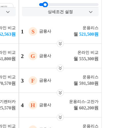
법인
보증금
0
10
20
30
40
상세조건 설정
40
약정거리
라인 비교
운용리스
잔존가치
1
S
금융사
62,563
원
521,500
원
자동차세
포함
제외(별도)
6세
라인 비교
온라인 비교
3억
2
G
금융사
51,800
원
555,300
원
라인 비교
운용리스
3
F
금융사
70,570
원
591,580
원
기렌터카
운용리스-고잔가
4
H
금융사
25,570
원
602,200
원
라인 비교
운용리스