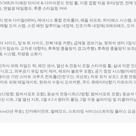
비램프, 265/50R20 미쉐린 타이어 & 다이아몬드 컷팅 휠, 이중 접합 차음 유리(앞면, 
러, 면발광 테일램프, 후륜 스타일링 커버
 변속 다이얼(SBW), 제네시스 통합 컨트롤러, 패들 쉬프트, 하이패스 시스템, 
, 메탈 도어 스텝, 스핀 패턴 알루미늄 내장재, 인조가죽 내장재(크래쉬패드, 도어 
 사이드, 앞 & 뒤 사이드, 전복 대응 커튼), 급제동 경보기능, 뒷좌석 센터 3점
전거 탑승자, 교차로 대향차), 후측방 충돌방지 경고(주행), 후측방 충돌방지 보조(
동 시스템, 차량용 소화기
식 파워 차일드 락, 레인 센서, 열선 & 전동식 조절 스티어링 휠, 실내 지문 인증
 디포그, 외부공기 유입 방지 제어, 애프터 블로우 포함), 공기 청정 시스템(미세먼
 내비게이션 기반 스마트 크루즈 컨트롤(안전구간, 곡선로), 차로 유지 보조2, 조향 
스마트 파워 테일게이트, 뒷좌석 수동식 도어커튼, 무드 큐레이터(향기 카트리지 3E
(12방향, 럼버서포트 포함), 동승석 전동시트(12방향, 럼버서포트 포함), 동
선 시트, 2열 열선 시트, 2열 4:2:4 원터치 폴딩, 2열 수동 슬라이딩 및 리클라
 Services(5년 무료), 인카페이먼트, 발레모드, 스트리밍 서비스(스트리밍 플러스 요금