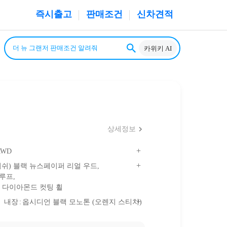
즉시출고
판매조건
신차견적
카위키 AI
상세정보
AWD
니쉬) 블랙 뉴스페이퍼 리얼 우드
선루프
 & 다이아몬드 컷팅 휠
내장
옵시디언 블랙 모노톤 (오렌지 스티치)