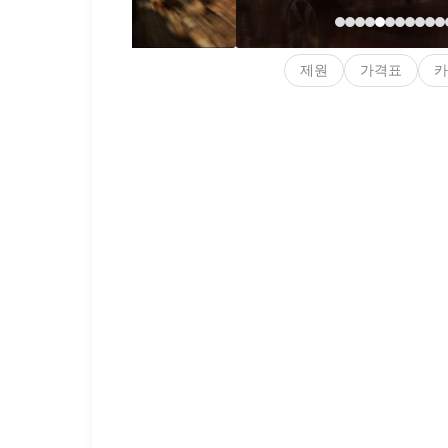
제원
가격표
카