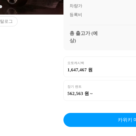
차량가
등록비
탈로그
총 출고가 (예
상)
오토캐시백
1,647,467 원
장기 렌트
562,563 원 ~
카위키 