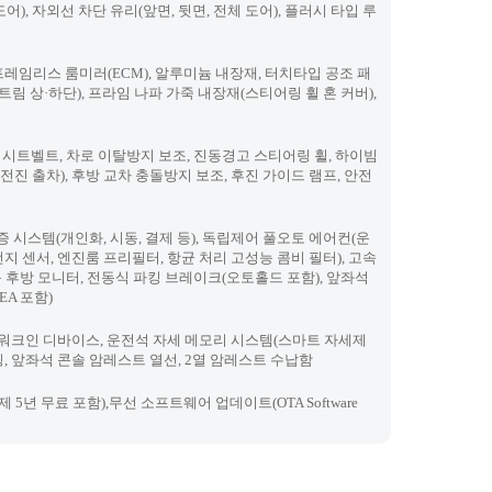
전체 도어), 자외선 차단 유리(앞면, 뒷면, 전체 도어), 플러시 타입 루
프레임리스 룸미러(ECM), 알루미늄 내장재, 터치타입 공조 패
트림 상·하단), 프라임 나파 가죽 내장재(스티어링 휠 혼 커버),
식 시트벨트, 차로 이탈방지 보조, 진동경고 스티어링 휠, 하이빔
전진 출차), 후방 교차 충돌방지 보조, 후진 가이드 램프, 안전
 시스템(개인화, 시동, 결제 등), 독립제어 풀오토 에어컨(운
지 센서, 엔진룸 프리필터, 항균 처리 고성능 콤비 필터), 고속
연동 후방 모니터, 전동식 파킹 브레이크(오토홀드 포함), 앞좌석
A 포함)
승석 워크인 디바이스, 운전석 자세 메모리 시스템(스마트 자세제
이닝, 앞좌석 콘솔 암레스트 열선, 2열 암레스트 수납함
제 5년 무료 포함),무선 소프트웨어 업데이트(OTA Software