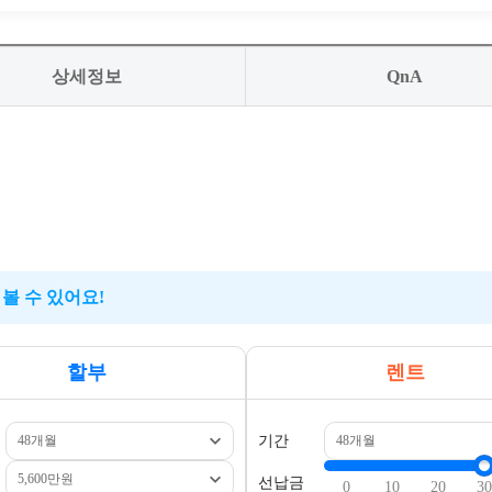
상세정보
QnA
볼 수 있어요!
할부
렌트
기간
선납금
0
10
20
30