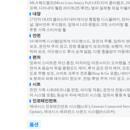
MLA 헤드램프(Micro Lens Array), Full LED 리어 콤
프랙, 다이내믹 웰컴 라이트(전/후면), 범퍼 일체형 듀얼 머플
내장
27인치 OLED 클러스터/내비게이션 통합형 디스플레이, 전자식
널, 앰비언트 무드램프, 앞좌석 LED 풋램프, D컷 스티어링 휠
투톤 가죽 스티어링 휠
안전
10 에어백 시스템(앞좌석 어드밴스드, 운전석 무릎, 앞좌석 센터
보조, 운전자 주의 경고, 전방 충돌방지 보조(차량, 보행자, 자
하차 보조, 어드밴스드 후석 승객 알림, 다중 충돌방지 자동제
편의
앞좌석 스마트폰 무선 충전, 터치타입 아웃사이드 도어핸들, 전자
전석 & 동승석 듀얼 풍향모드 제어, 후석 공조 전석 제어, 오토
도로 주행 보조, 스마트 크루즈 컨트롤(Stop & Go 포함),
& 뒷좌석 파워 세이프티 윈도우, 전방/후방 주차 거리 경고, 
시트
천연 가죽 시트(테크니컬 펀칭, 파이핑 적용), 운전석 전동시트
어 시스템 포함), 동승석 자세 메모리 시스템, 앞좌석 통풍 & 열
인포테인먼트
제네시스 인포테인먼트 시스템(ccIC), Genesis Connected
Update), 제네시스 레퍼런스 사운드 시스템(9스피커)
옵션