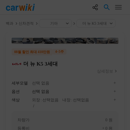
백과
신차견적
기아
더 뉴 K5 3세대
4~5주
08월 할인 최대 410만원
더 뉴 K5 3세대
상세정보
세부모델
선택 없음
옵션
선택 없음
색상
외장
선택없음
내장
선택없음
차량가
0
원
등록비
0
원