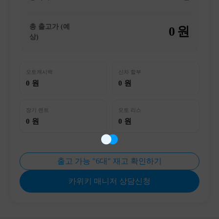
총 출고가 (예
0
원
상)
오토캐시백
신차 할부
0 원
0 원
장기 렌트
오토 리스
0 원
0 원
출고 가능 "6대" 재고 확인하기
카위키 매니저 상담신청