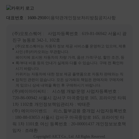
대표번호 : 1600-2910
이용약관
개인정보처리방침
공지사항
(주)오토스퀘어
: 사업자등록번호 : 619-81-06942
서울시 광
진구 능동로 342-1, 102호
(주)오토스퀘어는 자동차 정보 제공 서비스를 운영하고 있으며, 제휴
사인 (주)카카오와는 무관합니다.
페이지에 표시된 자동차의 차량 가격, 옵션 가격/구성, 할인 조건, 등
록/부대 비용 등의 안내가 실제와 다를 수 있습니다. 구매 전 확인하
시기 바랍니다.
카위키는 자동차에 대한 정보 제공 플랫폼으로 자동차 판매와는 직
접적인 관련이 없습니다. 모든 상거래의 책임은 판매자와 구매자에
게 있으니 상세 내역을 확인 후 구매하시기 바랍니다.
(주)에이아이씨티
: 시스템 개발/운영
사업자등록번호 :
720-86-00942
서울시 강서구 마곡중앙로 165, 프라이빗 타워
1차 1102호
개인정보책임관리자 : 박태준
(주) 에이아이밴드
: 리스,할부금융 중개업
사업자등록번호
: 180-88-03053
서울시 강서구 마곡중앙로 165, 프라이빗 타
워 1차 1101호
여신 등록번호 :
20-00001437
개인정보보호책
임자 : 조래환
Copyright© AICT Co., Ltd. All Rights Reserved.