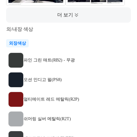
외/내장 색상
외장색상
파인 그린 매트(RB2) - 무광
오션 인디고 펄(PS8)
얼티메이트 레드 메탈릭(R2P)
쉬머링 실버 메탈릭(R2T)