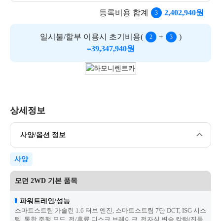
등록비용 합계
2,402,940
원
3
일시불/할부 이용시 초기비용
(
+
)
2
3
=
39,347,940
원
상세정보
사양/옵션 정보
사양
모던 2WD 기본 품목
파워트레인/성능
스마트스트림 가솔린 1.6 터보 엔진, 스마트스트림 7단 DCT, ISG 시스
템, 통합 주행 모드, 전/후륜 디스크 브레이크, 전자식 변속 칼럼(진동