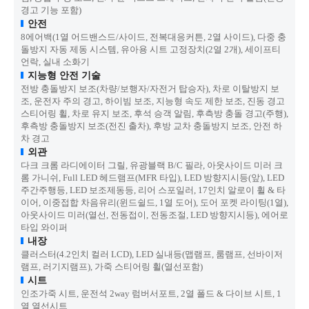
경고 기능 포함)
안전
8에어백(1열 어드밴스드/사이드, 전복대응커튼, 2열 사이드), 다중 충
돌방지 자동 제동 시스템, 유아용 시트 고정장치(2열 2개), 세이프티
언락, 실내 소화기
지능형 안전 기술
전방 충돌방지 보조(차량/보행자/자전거 탑승자), 차로 이탈방지 보
조, 운전자 주의 경고, 하이빔 보조, 지능형 속도 제한 보조, 진동 경고
스티어링 휠, 차로 유지 보조, 후석 승객 알림, 후측방 충돌 경고(주행),
후측방 충돌방지 보조(전진 출차), 후방 교차 충돌방지 보조, 안전 하
차 경고
외관
다크 크롬 라디에이터 그릴, 유광블랙 B/C 필라, 아웃사이드 미러 크
롬 가니쉬, Full LED 헤드램프(MFR 타입), LED 방향지시등(앞), LED
주간주행등, LED 보조제동등, 리어 스포일러, 17인치 알로이 휠 & 타
이어, 이중접합 차음유리(윈드쉴드, 1열 도어), 도어 포켓 라이팅(1열),
아웃사이드 미러(열선, 전동접이, 전동조절, LED 방향지시등), 에어로
타입 와이퍼
내장
클러스터(4.2인치 컬러 LCD), LED 실내등(맵램프, 룸램프, 선바이저
램프, 러기지램프), 가죽 스티어링 휠(열선포함)
시트
인조가죽 시트, 운전석 2way 럼버서포트, 2열 폴드 & 다이브 시트, 1
열 열선시트