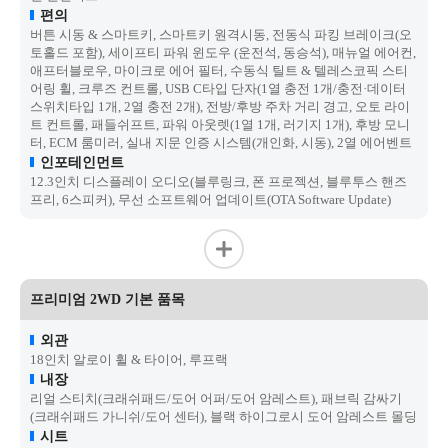
편의
버튼 시동 & 스마트키, 스마트키 원격시동, 전동식 파킹 브레이크(오
토홀드 포함), 세이프티 파워 윈도우 (운전석, 동승석), 매뉴얼 에어컨,
애프터블로우, 마이크로 에어 필터, 수동식 틸트 & 텔레스코픽 스티
어링 휠, 크루즈 컨트롤, USB C타입 단자(1열 충전 1개/충전·데이터
스위치타입 1개, 2열 충전 2개), 전방/후방 주차 거리 경고, 오토 라이
트 컨트롤, 패들쉬프트, 파워 아웃렛(1열 1개, 러기지 1개), 후방 모니
터, ECM 룸미러, 실내 지문 인증 시스템(개인화, 시동), 2열 에어벤트
인포테인먼트
12.3인치 디스플레이 오디오(블루링크, 폰 프로젝션, 블루투스 핸즈
프리, 6스피커), 무선 소프트웨어 업데이트(OTA Software Update)
프리미엄 2WD 기본 품목
외관
18인치 알로이 휠 & 타이어, 루프랙
내장
리얼 스티치(크래쉬패드/도어 어퍼/도어 암레스트), 패브릭 감싸기
(크래쉬패드 가니쉬/도어 센터), 블랙 하이그로시 도어 암레스트 몰딩
시트