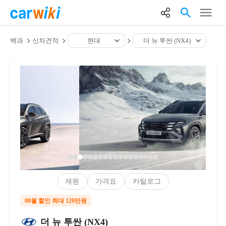
백과
신차견적
현대
더 뉴 투싼 (NX4)
제원
가격표
카탈로그
08월 할인 최대 120만원
더 뉴 투싼 (NX4)