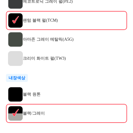
에코트로닉 그레이 펄(PE2)
팬텀 블랙 펄(TCM)
아마존 그레이 메탈릭(A5G)
크리미 화이트 펄(TW3)
내장색상
블랙 원톤
블랙/그레이