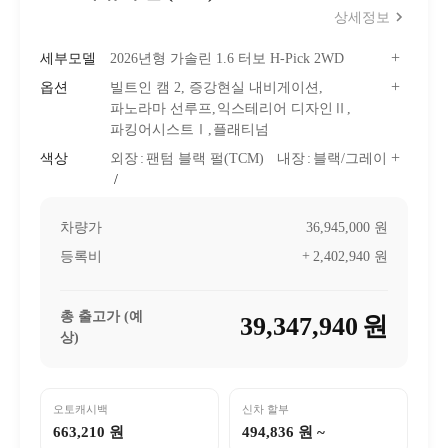
상세정보
세부모델
2026년형 가솔린 1.6 터보
H-Pick 2WD
옵션
빌트인 캠 2, 증강현실 내비게이션
파노라마 선루프
익스테리어 디자인Ⅱ
파킹어시스트Ⅰ
플래티넘
색상
외장
팬텀 블랙 펄(TCM)
내장
블랙/그레이
차량가
36,945,000
원
등록비
2,402,940
원
총 출고가 (예
39,347,940
원
상)
오토캐시백
신차 할부
663,210 원
494,836 원 ~