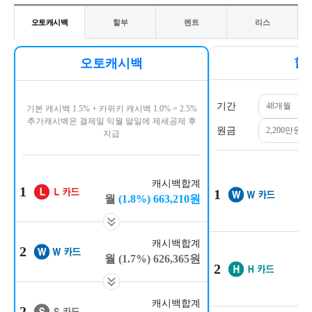
오토캐시백
할부
렌트
리스
할
오토캐시백
기간
기본 캐시백 1.5% + 카위키 캐시백 1.0% = 2.5%
추가캐시백은 결제일 익월 말일에 제세공제 후
원금
지급
캐시백합계
1
1
(1.8%)
663,210
원
캐시백합계
2
(1.7%)
626,365
원
2
캐시백합계
2