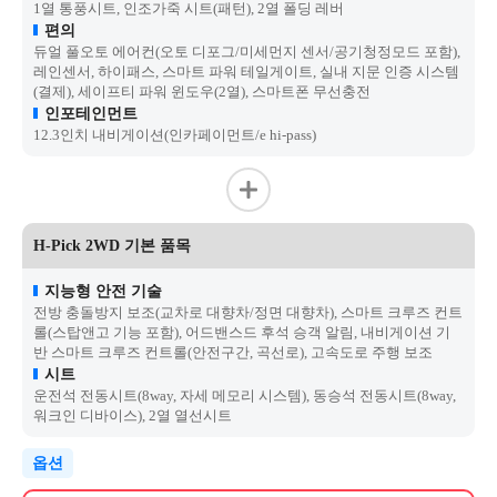
1열 통풍시트, 인조가죽 시트(패턴), 2열 폴딩 레버
편의
듀얼 풀오토 에어컨(오토 디포그/미세먼지 센서/공기청정모드 포함),
레인센서, 하이패스, 스마트 파워 테일게이트, 실내 지문 인증 시스템
(결제), 세이프티 파워 윈도우(2열), 스마트폰 무선충전
인포테인먼트
12.3인치 내비게이션(인카페이먼트/e hi-pass)
H-Pick 2WD 기본 품목
지능형 안전 기술
전방 충돌방지 보조(교차로 대향차/정면 대향차), 스마트 크루즈 컨트
롤(스탑앤고 기능 포함), 어드밴스드 후석 승객 알림, 내비게이션 기
반 스마트 크루즈 컨트롤(안전구간, 곡선로), 고속도로 주행 보조
시트
운전석 전동시트(8way, 자세 메모리 시스템), 동승석 전동시트(8way,
워크인 디바이스), 2열 열선시트
옵션