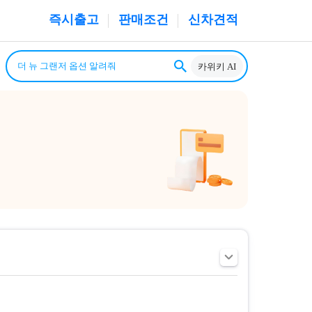
즉시출고
판매조건
신차견적
카위키 AI