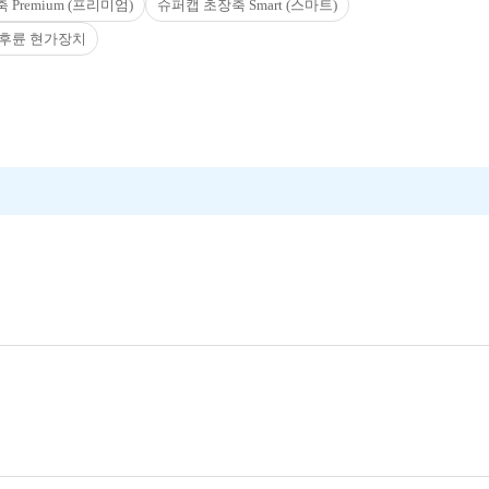
Premium (프리미엄)
슈퍼캡 초장축 Smart (스마트)
후륜 현가장치