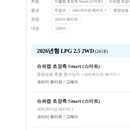
트림
더블캡 초장축 Smart (스마트)
슈퍼캡 초장축 
옵션
무옵션
내비게이션 패키지Ⅰ
중량짐용 
외장
크리미 화이트
내장
그레이
2026년형 LPG 2.5 2WD
24 대
슈퍼캡 초장축 Smart (스마트)
중량짐용 후륜 현가장치
/
내비게이션 패키지Ⅰ
크리미 화이트
/
그레이
슈퍼캡 초장축 Smart (스마트)
내비게이션 패키지Ⅰ
크리미 화이트
/
그레이