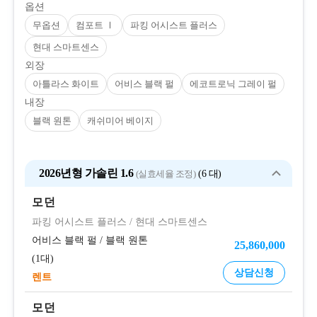
옵션
무옵션
컴포트 Ⅰ
파킹 어시스트 플러스
현대 스마트센스
외장
아틀라스 화이트
어비스 블랙 펄
에코트로닉 그레이 펄
내장
블랙 원톤
캐쉬미어 베이지
2026년형 가솔린 1.6
(실효세율 조정)
6 대
모던
파킹 어시스트 플러스
/
현대 스마트센스
어비스 블랙 펄
/
블랙 원톤
25,860,000
1대
상담신청
렌트
모던