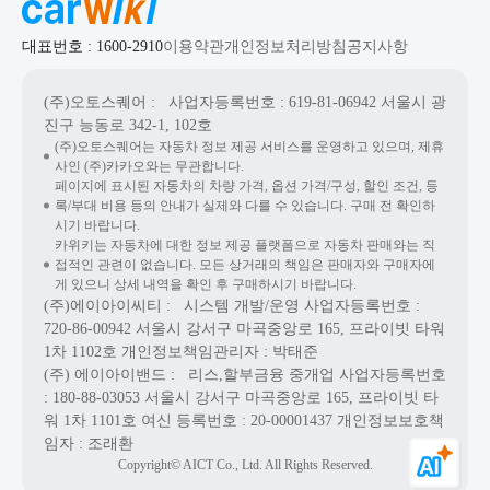
대표번호 : 1600-2910
이용약관
개인정보처리방침
공지사항
(주)오토스퀘어
: 사업자등록번호 : 619-81-06942
서울시 광
진구 능동로 342-1, 102호
(주)오토스퀘어는 자동차 정보 제공 서비스를 운영하고 있으며, 제휴
사인 (주)카카오와는 무관합니다.
페이지에 표시된 자동차의 차량 가격, 옵션 가격/구성, 할인 조건, 등
록/부대 비용 등의 안내가 실제와 다를 수 있습니다. 구매 전 확인하
시기 바랍니다.
카위키는 자동차에 대한 정보 제공 플랫폼으로 자동차 판매와는 직
접적인 관련이 없습니다. 모든 상거래의 책임은 판매자와 구매자에
게 있으니 상세 내역을 확인 후 구매하시기 바랍니다.
(주)에이아이씨티
: 시스템 개발/운영
사업자등록번호 :
720-86-00942
서울시 강서구 마곡중앙로 165, 프라이빗 타워
1차 1102호
개인정보책임관리자 : 박태준
(주) 에이아이밴드
: 리스,할부금융 중개업
사업자등록번호
: 180-88-03053
서울시 강서구 마곡중앙로 165, 프라이빗 타
워 1차 1101호
여신 등록번호 :
20-00001437
개인정보보호책
임자 : 조래환
Copyright© AICT Co., Ltd. All Rights Reserved.