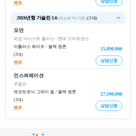
상담신청
렌트
2026년형 가솔린 1.6
(개소세 5% 기준)
3 대
모던
파킹 어시스트 플러스
/
현대 스마트센스
아틀라스 화이트
/
블랙 원톤
25,890,000
2대
상담신청
렌트
인스퍼레이션
무옵션
에코트로닉 그레이 펄
/
블랙 원톤
27,590,000
1대
상담신청
렌트