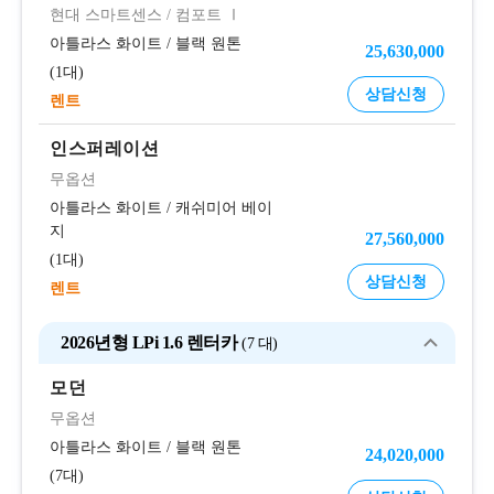
현대 스마트센스
/
컴포트 Ⅰ
아틀라스 화이트
/
블랙 원톤
25,630,000
1대
상담신청
렌트
인스퍼레이션
무옵션
아틀라스 화이트
/
캐쉬미어 베이
지
27,560,000
1대
상담신청
렌트
2026년형 LPi 1.6 렌터카
7 대
모던
무옵션
아틀라스 화이트
/
블랙 원톤
24,020,000
7대