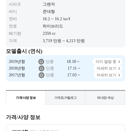
시리즈
그랜저
바디
준대형
연비
16.2 ~ 16.2 ㎞/ℓ
연료
하이브리드
배기량
2359 cc
가격
3,719 만원 ~ 4,213 만원
모델출시 (연식)
2019년형
단종
18.10 ~
이미 열람 중
2018년형
단종
17.11 ~
자세히 보기
2017년형
단종
17.03 ~
자세히 보기
가격/사양 정보
가격표,카탈로그
외/내장 색상
가격/사양 정보