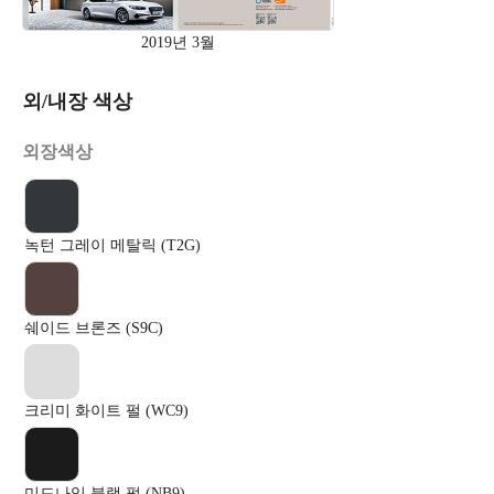
2019년 3월
외/내장 색상
외장색상
녹턴 그레이 메탈릭 (T2G)
쉐이드 브론즈 (S9C)
크리미 화이트 펄 (WC9)
미드나잇 블랙 펄 (NB9)