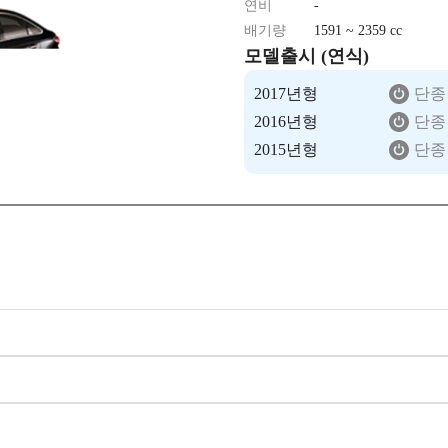
연비
-
배기량
1591 ~ 2359 cc
모델출시 (연식)
2017년형
단종
2016년형
단종
2015년형
단종