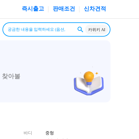
즉시출고
판매조건
신차견적
카위키 AI
 찾아볼
바디
중형