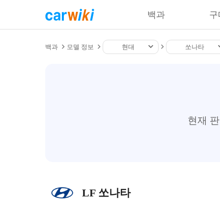
백과
구
백과
모델 정보
현대
쏘나타
현재 
LF 쏘나타