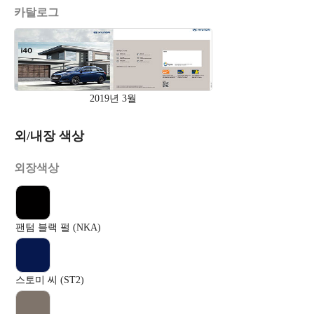
카탈로그
2019년 3월
외/내장 색상
외장색상
팬텀 블랙 펄 (NKA)
스토미 씨 (ST2)