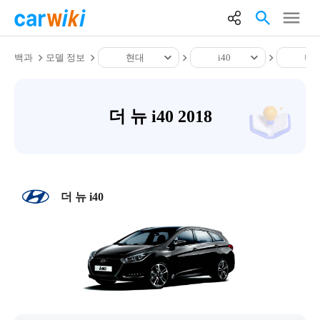
백과
모델 정보
현대
i40
더 뉴
더 뉴 i40 2018
더 뉴 i40