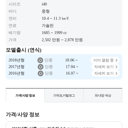
시리즈
i40
바디
중형
연비
10.4 ~ 11.3 ㎞/ℓ
연료
가솔린
배기량
1685 ~ 1999 cc
가격
2,502 만원 ~ 2,878 만원
모델출시 (연식)
2018년형
단종
18.06 ~
이미 열람 중
2017년형
단종
17.04 ~
자세히 보기
2016년형
단종
16.07 ~
자세히 보기
가격/사양 정보
가격표,카탈로그
외/내장 색상
가격/사양 정보