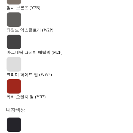
얼시 브론즈 (Y2B)
와일드 익스플로러 (W2P)
마그네틱 그레이 메탈릭 (M2F)
크리미 화이트 펄 (WW2)
라바 오렌지 펄 (YR2)
내장색상