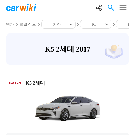
백과
모델 정보
기아
K5
K5
K5 2세대 2017
K5 2세대