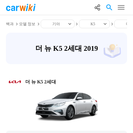
백과
모델 정보
기아
K5
더 
더 뉴 K5 2세대 2019
더 뉴 K5 2세대