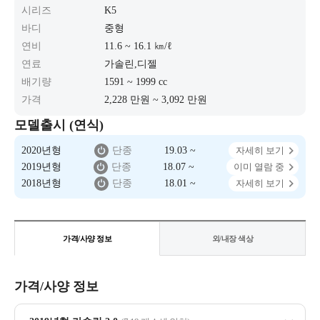
시리즈
K5
바디
중형
연비
11.6 ~ 16.1 ㎞/ℓ
연료
가솔린,디젤
배기량
1591 ~ 1999 cc
가격
2,228 만원 ~ 3,092 만원
모델출시 (연식)
2020년형
단종
19.03 ~
자세히 보기
2019년형
단종
18.07 ~
이미 열람 중
2018년형
단종
18.01 ~
자세히 보기
가격/사양 정보
외/내장 색상
가격/사양 정보