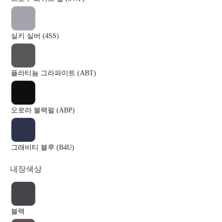
실키 실버 (4SS)
플라티늄 그라파이트 (ABT)
오로라 블랙펄 (ABP)
그래비티 블루 (B4U)
내장색상
블랙