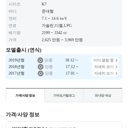
시리즈
K7
바디
준대형
연비
7.1 ~ 14.6 ㎞/ℓ
연료
가솔린,디젤,LPG
배기량
2199 ~ 3342 cc
가격
2,625 만원 ~ 3,969 만원
모델출시 (연식)
2019년형
단종
18.12 ~
이미 열람 중
2018년형
단종
17.12 ~
자세히 보기
2017년형
단종
17.01 ~
자세히 보기
가격/사양 정보
가격표,카탈로그
외/내장 색상
가격/사양 정보