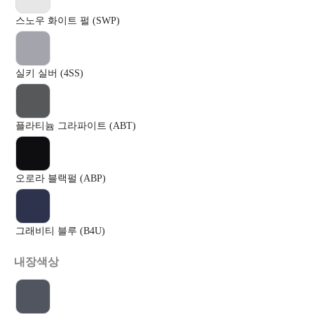
스노우 화이트 펄 (SWP)
실키 실버 (4SS)
플라티늄 그라파이트 (ABT)
오로라 블랙펄 (ABP)
그래비티 블루 (B4U)
내장색상