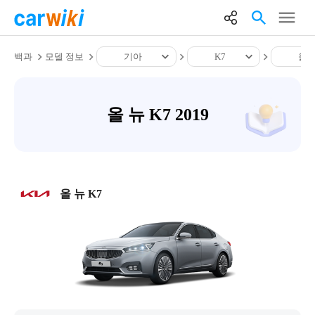
백과
모델 정보
기아
K7
올 뉴
올 뉴 K7 2019
올 뉴 K7