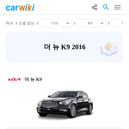
백과
모델 정보
기아
K9
더 뉴
더 뉴 K9 2016
더 뉴 K9