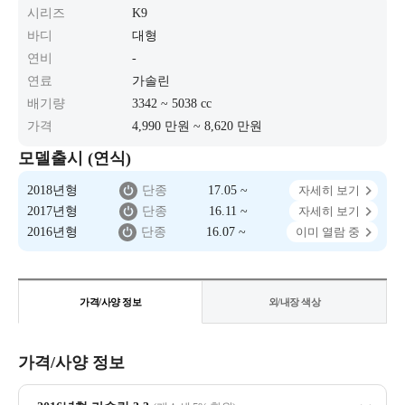
시리즈
K9
바디
대형
연비
-
연료
가솔린
배기량
3342 ~ 5038 cc
가격
4,990 만원 ~ 8,620 만원
모델출시 (연식)
2018년형
단종
17.05 ~
자세히 보기
2017년형
단종
16.11 ~
자세히 보기
2016년형
단종
16.07 ~
이미 열람 중
가격/사양 정보
외/내장 색상
가격/사양 정보