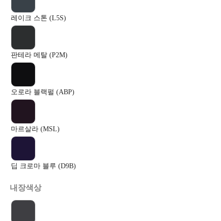
레이크 스톤 (L5S)
판테라 메탈 (P2M)
오로라 블랙펄 (ABP)
마르살라 (MSL)
딥 크로마 블루 (D9B)
내장색상