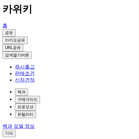
카위키
홈
공유
카카오공유
URL공유
검색열기버튼
즉시출고
판매조건
신차견적
백과
구매가이드
프로모션
유틸리티
백과
모델 정보
기아