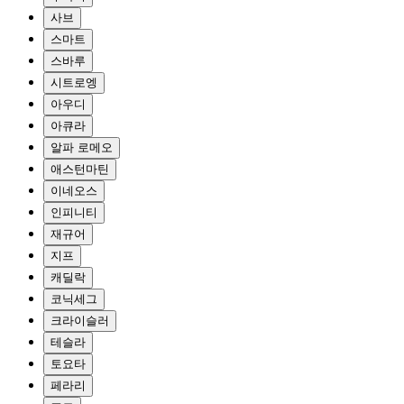
사브
스마트
스바루
시트로엥
아우디
아큐라
알파 로메오
애스턴마틴
이네오스
인피니티
재규어
지프
캐딜락
코닉세그
크라이슬러
테슬라
토요타
페라리