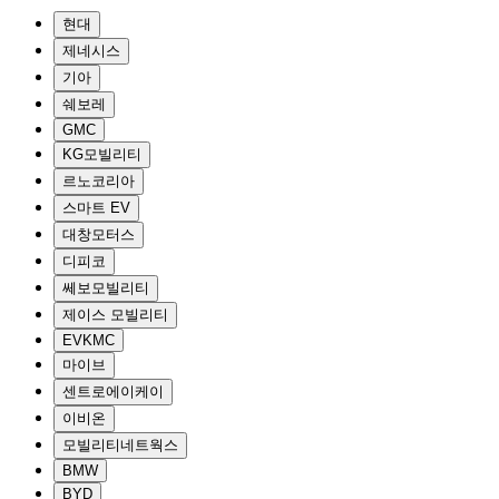
현대
제네시스
기아
쉐보레
GMC
KG모빌리티
르노코리아
스마트 EV
대창모터스
디피코
쎄보모빌리티
제이스 모빌리티
EVKMC
마이브
센트로에이케이
이비온
모빌리티네트웍스
BMW
BYD