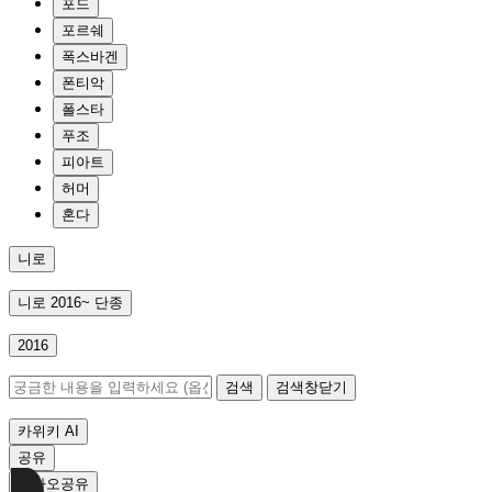
포드
포르쉐
폭스바겐
폰티악
폴스타
푸조
피아트
허머
혼다
니로
니로
2016~
단종
2016
검색
검색창닫기
카위키 AI
공유
카카오공유