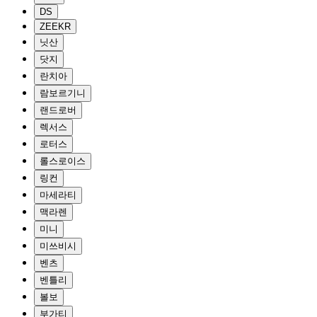
DS
ZEEKR
닛산
닷지
란치아
람보르기니
랜드로버
렉서스
로터스
롤스로이스
링컨
마세라티
맥라렌
미니
미쓰비시
벤츠
벤틀리
볼보
부가티