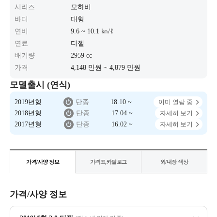
시리즈
모하비
바디
대형
연비
9.6 ~ 10.1 ㎞/ℓ
연료
디젤
배기량
2959 cc
가격
4,148 만원 ~ 4,879 만원
모델출시 (연식)
2019년형
단종
18.10 ~
이미 열람 중
2018년형
단종
17.04 ~
자세히 보기
2017년형
단종
16.02 ~
자세히 보기
가격/사양 정보
가격표,카탈로그
외/내장 색상
가격/사양 정보