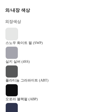
외/내장 색상
외장색상
스노우 화이트 펄 (SWP)
실키 실버 (4SS)
플라티늄 그라파이트 (ABT)
오로라 블랙펄 (ABP)