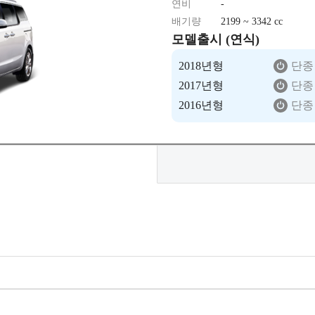
연비
-
배기량
2199 ~ 3342 cc
모델출시 (연식)
2018년형
단종
2017년형
단종
2016년형
단종