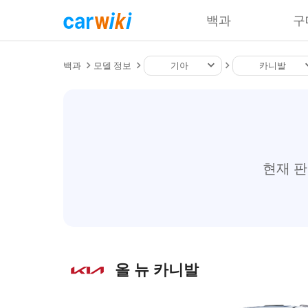
백과
구
백과
모델 정보
기아
카니발
현재 
올 뉴 카니발