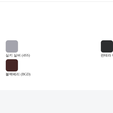
실키 실버 (4SS)
판테라 메
블랙베리 (BGD)