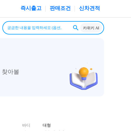
즉시출고
판매조건
신차견적
카위키 AI
 찾아볼
바디
대형