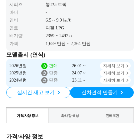
시리즈
봉고3 트럭
바디
-
연비
6.5 ~ 9.9 ㎞/ℓ
연료
디젤,LPG
배기량
2359 ~ 2497 cc
가격
1,659 만원 ~ 2,364 만원
모델출시 (연식)
2026년형
판매
26.01 ~
자세히 보기
2025년형
단종
24.07 ~
자세히 보기
2024년형
단종
23.11 ~
자세히 보기
실시간 재고 보기
신차견적 만들기
가격/사양 정보
외/내장 색상
판매조건
가격/사양 정보