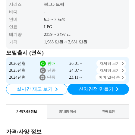
시리즈
봉고3 트럭
바디
-
연비
6.3 ~ 7 ㎞/ℓ
연료
LPG
배기량
2359 ~ 2497 cc
가격
1,983 만원 ~ 2,631 만원
모델출시 (연식)
2026년형
판매
26.01 ~
자세히 보기
2025년형
단종
24.07 ~
자세히 보기
2024년형
단종
23.11 ~
이미 열람 중
실시간 재고 보기
신차견적 만들기
가격/사양 정보
외/내장 색상
판매조건
가격/사양 정보