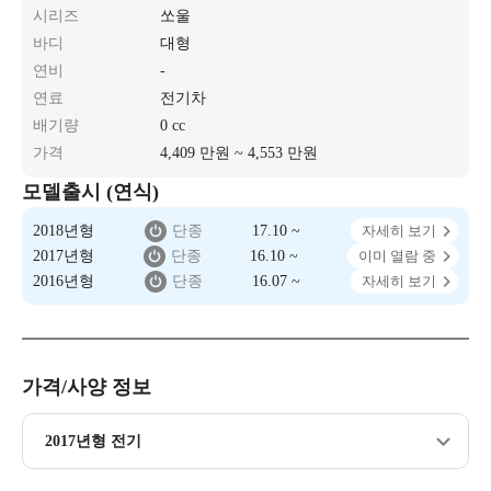
시리즈
쏘울
바디
대형
연비
-
연료
전기차
배기량
0 cc
가격
4,409 만원 ~ 4,553 만원
모델출시 (연식)
2018년형
단종
17.10 ~
자세히 보기
2017년형
단종
16.10 ~
이미 열람 중
2016년형
단종
16.07 ~
자세히 보기
가격/사양 정보
2017년형 전기