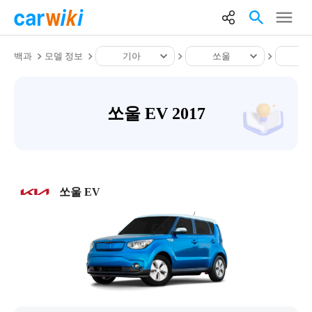
백과
모델 정보
기아
쏘울
쏘
쏘울 EV 2017
쏘울 EV