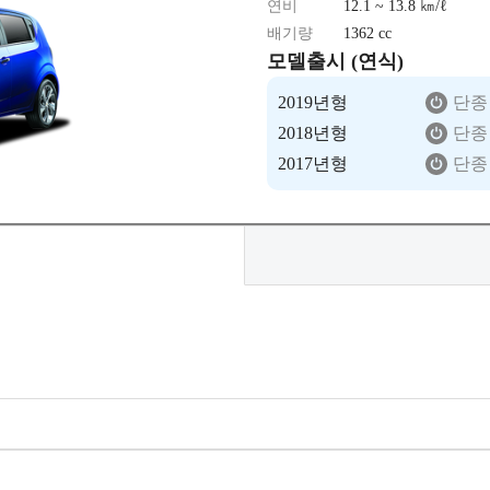
연비
12.1 ~ 13.8 ㎞/ℓ
배기량
1362 cc
모델출시 (연식)
2019년형
단종
2018년형
단종
2017년형
단종