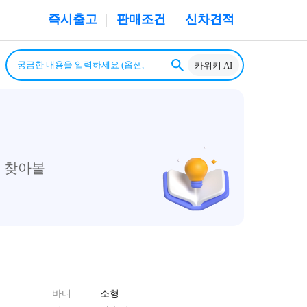
즉시출고
판매조건
신차견적
카위키 AI
 찾아볼
바디
소형