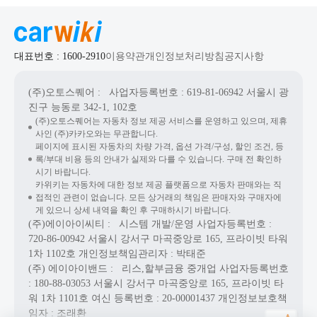
대표번호 : 1600-2910
이용약관
개인정보처리방침
공지사항
(주)오토스퀘어
: 사업자등록번호 : 619-81-06942
서울시 광
진구 능동로 342-1, 102호
(주)오토스퀘어는 자동차 정보 제공 서비스를 운영하고 있으며, 제휴
사인 (주)카카오와는 무관합니다.
페이지에 표시된 자동차의 차량 가격, 옵션 가격/구성, 할인 조건, 등
록/부대 비용 등의 안내가 실제와 다를 수 있습니다. 구매 전 확인하
시기 바랍니다.
카위키는 자동차에 대한 정보 제공 플랫폼으로 자동차 판매와는 직
접적인 관련이 없습니다. 모든 상거래의 책임은 판매자와 구매자에
게 있으니 상세 내역을 확인 후 구매하시기 바랍니다.
(주)에이아이씨티
: 시스템 개발/운영
사업자등록번호 :
720-86-00942
서울시 강서구 마곡중앙로 165, 프라이빗 타워
1차 1102호
개인정보책임관리자 : 박태준
(주) 에이아이밴드
: 리스,할부금융 중개업
사업자등록번호
: 180-88-03053
서울시 강서구 마곡중앙로 165, 프라이빗 타
워 1차 1101호
여신 등록번호 :
20-00001437
개인정보보호책
임자 : 조래환