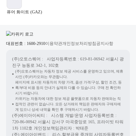
퓨어 화이트 (GAZ)
대표번호 : 1600-2910
이용약관
개인정보처리방침
공지사항
(주)오토스퀘어
: 사업자등록번호 : 619-81-06942
서울시 광
진구 능동로 342-1, 102호
(주)오토스퀘어는 자동차 정보 제공 서비스를 운영하고 있으며, 제휴
사인 (주)카카오와는 무관합니다.
페이지에 표시된 자동차의 차량 가격, 옵션 가격/구성, 할인 조건, 등
록/부대 비용 등의 안내가 실제와 다를 수 있습니다. 구매 전 확인하
시기 바랍니다.
카위키는 자동차에 대한 정보 제공 플랫폼으로 자동차 판매와는 직
접적인 관련이 없습니다. 모든 상거래의 책임은 판매자와 구매자에
게 있으니 상세 내역을 확인 후 구매하시기 바랍니다.
(주)에이아이씨티
: 시스템 개발/운영
사업자등록번호 :
720-86-00942
서울시 강서구 마곡중앙로 165, 프라이빗 타워
1차 1102호
개인정보책임관리자 : 박태준
(주) 에이아이밴드
: 리스,할부금융 중개업
사업자등록번호