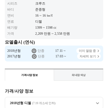
시리즈
크루즈
바디
준중형
연비
16 ~ 16 ㎞/ℓ
연료
디젤
배기량
1399 ~ 1598 cc
가격
2,209 만원 ~ 2,558 만원
모델출시 (연식)
2018년형
단종
17.11 ~
이미 열람 중
2017년형
단종
17.03 ~
자세히 보기
가격/사양 정보
외/내장 색상
가격/사양 정보
2018년형 디젤
(7.19 개소세 인하)