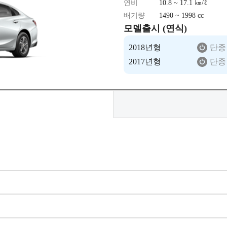
연비
10.8 ~ 17.1 ㎞/ℓ
배기량
1490 ~ 1998 cc
모델출시 (연식)
2018년형
단종
2017년형
단종