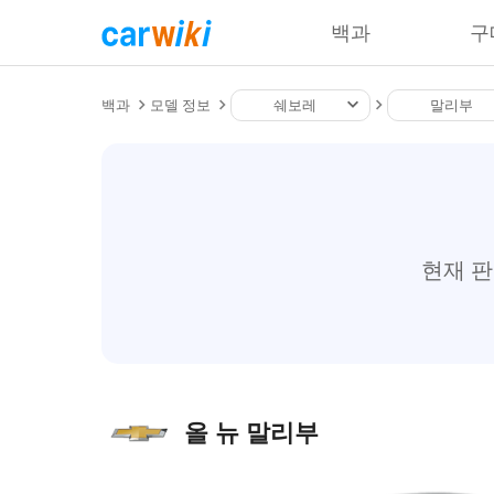
백과
구
백과
모델 정보
쉐보레
말리부
현재 
올 뉴 말리부