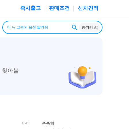
즉시출고
판매조건
신차견적
카위키 AI
 찾아볼
바디
준중형