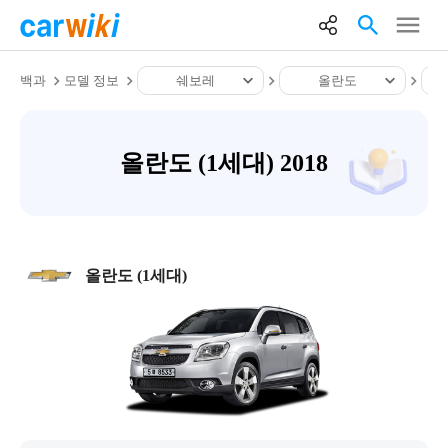
백과
모델 정보
쉐보레
올란도
올란도 (1세대) 2018
올란도 (1세대)