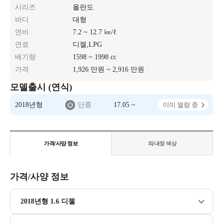
시리즈
올란도
바디
대형
연비
7.2 ~ 12.7 ㎞/ℓ
연료
디젤,LPG
배기량
1598 ~ 1998 cc
가격
1,926 만원 ~ 2,916 만원
모델출시 (연식)
2018년형
단종
17.05 ~
이미 열람 중
가격/사양 정보
외/내장 색상
가격/사양 정보
2018년형 1.6 디젤