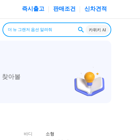
즉시출고
판매조건
신차견적
카위키 AI
 찾아볼
바디
소형