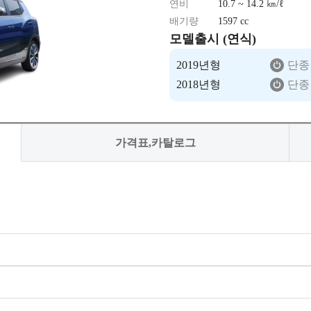
연비
10.7 ~ 14.2 ㎞/ℓ
배기량
1597 cc
모델출시 (연식)
2019년형
단종
2018년형
단종
가격표,카탈로그