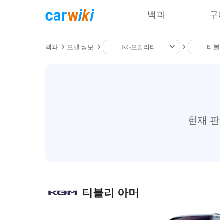
백과
구
백과
모델 정보
KG모빌리티
티볼
현재 
티볼리 아머