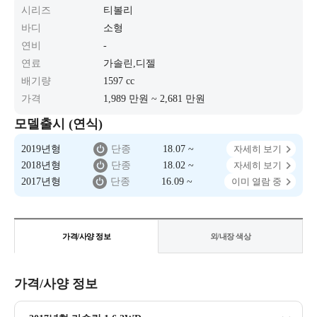
시리즈
티볼리
바디
소형
연비
-
연료
가솔린,디젤
배기량
1597 cc
가격
1,989 만원 ~ 2,681 만원
모델출시 (연식)
2019년형
단종
18.07 ~
자세히 보기
2018년형
단종
18.02 ~
자세히 보기
2017년형
단종
16.09 ~
이미 열람 중
가격/사양 정보
외/내장 색상
가격/사양 정보