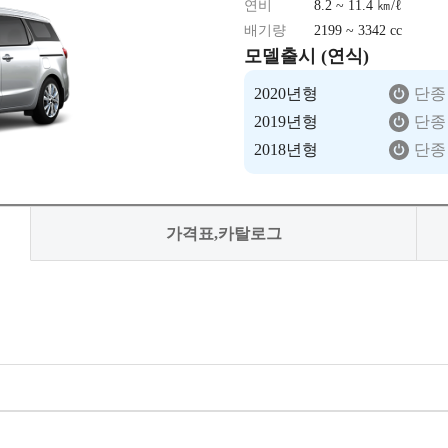
연비
8.2 ~ 11.4 ㎞/ℓ
배기량
2199 ~ 3342 cc
모델출시 (연식)
2020년형
단종
2019년형
단종
2018년형
단종
가격표,카탈로그