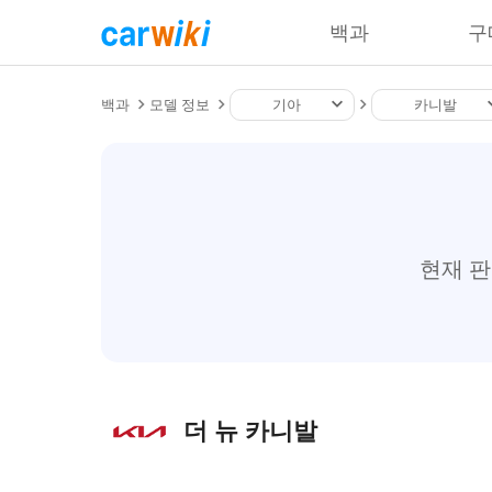
백과
구
백과
모델 정보
기아
카니발
현재 
더 뉴 카니발