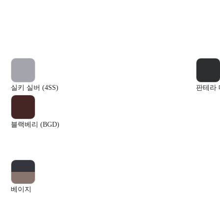
실키 실버 (4SS)
판테라 메
블랙베리 (BGD)
베이지