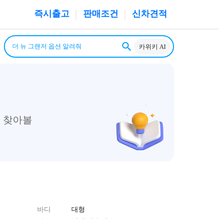
즉시출고
판매조건
신차견적
카위키 AI
 찾아볼
바디
대형