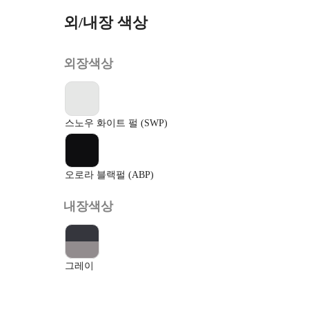
외/내장 색상
외장색상
스노우 화이트 펄 (SWP)
오로라 블랙펄 (ABP)
내장색상
그레이