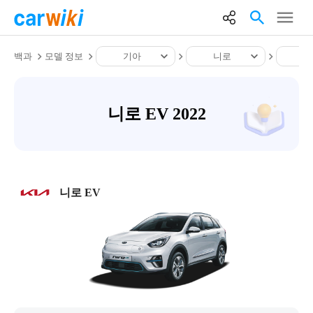
백과
모델 정보
기아
니로
니
니로 EV 2022
니로 EV