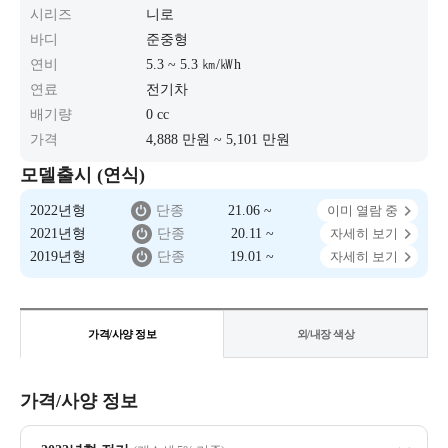
시리즈
니로
바디
준중형
연비
5.3 ~ 5.3 ㎞/㎾h
연료
전기차
배기량
0 cc
가격
4,888 만원 ~ 5,101 만원
모델출시 (연식)
2022년형
단종
21.06 ~
이미 열람 중
2021년형
단종
20.11 ~
자세히 보기
2019년형
단종
19.01 ~
자세히 보기
가격/사양 정보
외/내장 색상
가격/사양 정보