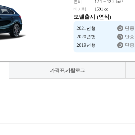
연비
12.1 ~ 12.2 ㎞/ℓ
배기량
1591 cc
모델출시 (연식)
2021년형
단종
2020년형
단종
2019년형
단종
가격표,카탈로그