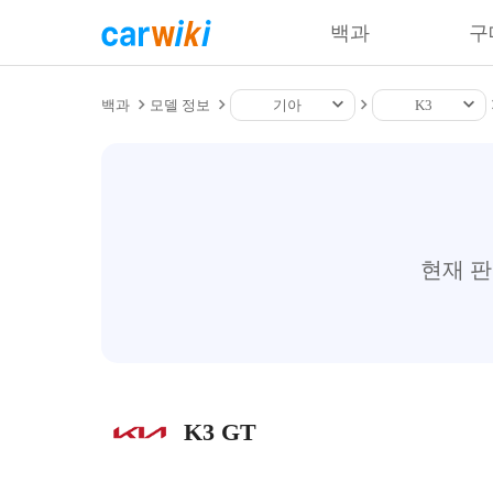
백과
구
백과
모델 정보
기아
K3
현재 
K3 GT