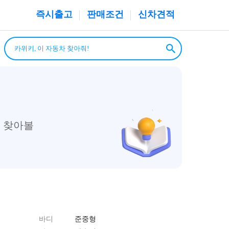
즉시출고
판매조건
신차견적
 찾아볼
바디
준중형