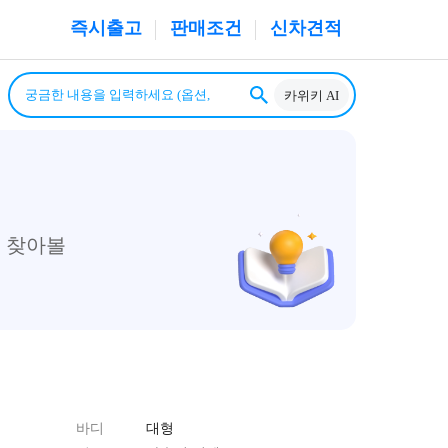
즉시출고
판매조건
신차견적
카위키 AI
 찾아볼
바디
대형