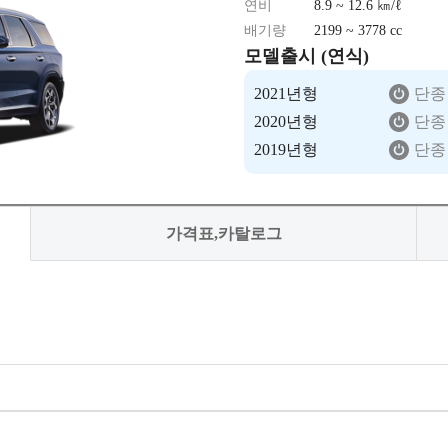
연비
8.9 ~ 12.6 ㎞/ℓ
배기량
2199 ~ 3778 cc
모델출시 (연식)
2021년형
단종
2020년형
단종
2019년형
단종
가격표,카탈로그