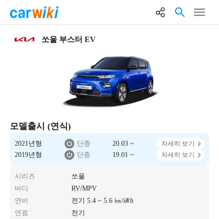
쏘울 부스터 EV
모델출시 (연식)
2021년형
단종
20.03 ~
자세히 보기
2019년형
단종
19.01 ~
자세히 보기
시리즈
쏘울
바디
RV/MPV
연비
전기 5.4 ~ 5.6 ㎞/㎾h
연료
전기