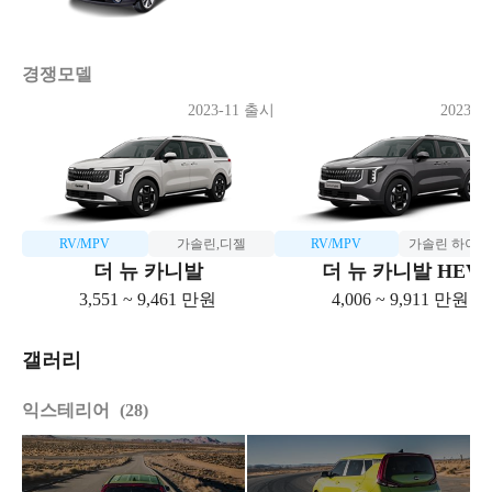
경쟁모델
2023-11 출시
2023-1
RV/MPV
가솔린,디젤
RV/MPV
가솔린 하이
더 뉴 카니발
더 뉴 카니발 HEV
3,551 ~ 9,461 만원
4,006 ~ 9,911 만원
갤러리
익스테리어
28