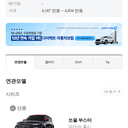
배기량
-
가격
4,187 만원 ~ 4,834 만원
연관모델
갤러리
Q&A
Tip
연관모델
더 보기
시리즈
단종
쏘울 부스터
2019-01 출시