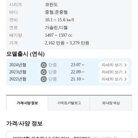
시리즈
코란도
바디
중형,준중형
연비
10.1 ~ 15.6 ㎞/ℓ
연료
가솔린,디젤
배기량
1497 ~ 1597 cc
가격
2,162 만원 ~ 3,279 만원
모델출시 (연식)
2024년형
단종
23.07 ~
자세히 보기
2023년형
단종
22.09 ~
자세히 보기
2022년형
단종
21.10 ~
자세히 보기
가격/사양 정보
가격표,카탈로그
외/내장 색상
가격/사양 정보