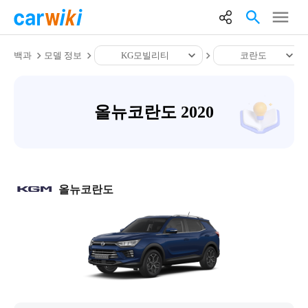
백과
모델 정보
KG모빌리티
코란도
올뉴코란도 2020
올뉴코란도