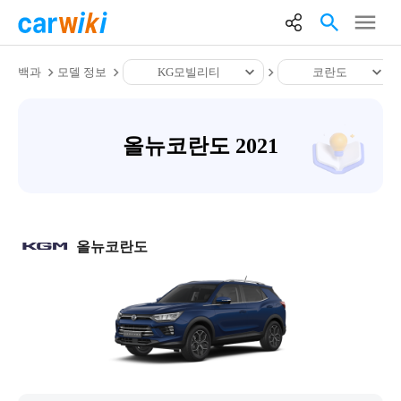
백과
모델 정보
KG모빌리티
코란도
올뉴코란도 2021
올뉴코란도