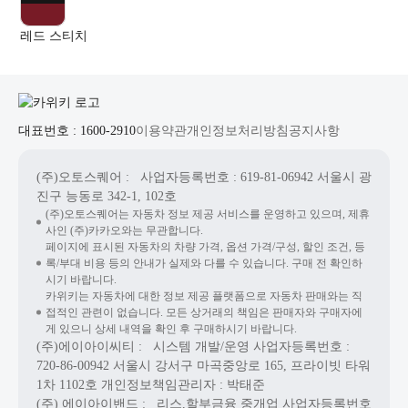
레드 스티치
대표번호 : 1600-2910
이용약관
개인정보처리방침
공지사항
(주)오토스퀘어
: 사업자등록번호 : 619-81-06942
서울시 광
진구 능동로 342-1, 102호
(주)오토스퀘어는 자동차 정보 제공 서비스를 운영하고 있으며, 제휴
사인 (주)카카오와는 무관합니다.
페이지에 표시된 자동차의 차량 가격, 옵션 가격/구성, 할인 조건, 등
록/부대 비용 등의 안내가 실제와 다를 수 있습니다. 구매 전 확인하
시기 바랍니다.
카위키는 자동차에 대한 정보 제공 플랫폼으로 자동차 판매와는 직
접적인 관련이 없습니다. 모든 상거래의 책임은 판매자와 구매자에
게 있으니 상세 내역을 확인 후 구매하시기 바랍니다.
(주)에이아이씨티
: 시스템 개발/운영
사업자등록번호 :
720-86-00942
서울시 강서구 마곡중앙로 165, 프라이빗 타워
1차 1102호
개인정보책임관리자 : 박태준
(주) 에이아이밴드
: 리스,할부금융 중개업
사업자등록번호