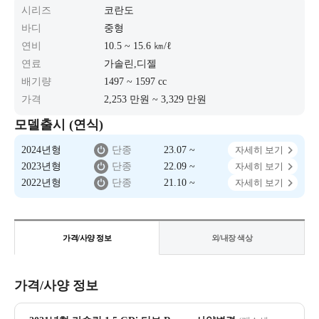
시리즈
코란도
바디
중형
연비
10.5 ~ 15.6 ㎞/ℓ
연료
가솔린,디젤
배기량
1497 ~ 1597 cc
가격
2,253 만원 ~ 3,329 만원
모델출시 (연식)
2024년형
단종
23.07 ~
자세히 보기
2023년형
단종
22.09 ~
자세히 보기
2022년형
단종
21.10 ~
자세히 보기
가격/사양 정보
외/내장 색상
가격/사양 정보