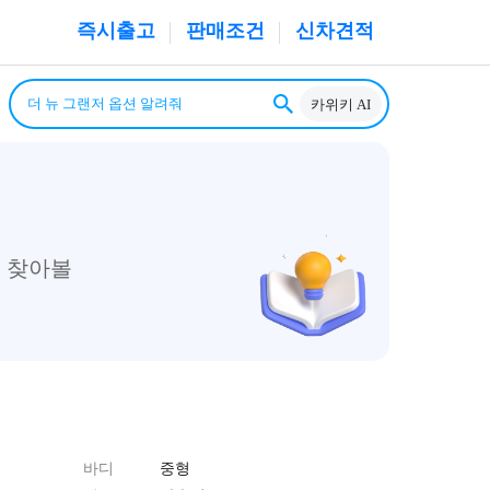
즉시출고
판매조건
신차견적
카위키 AI
 찾아볼
바디
중형