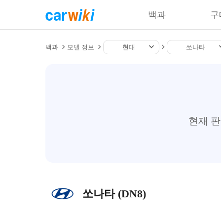
백과
구
백과
모델 정보
현대
쏘나타
현재 
쏘나타 (DN8)