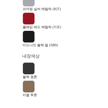
쉬머링 실버 메탈릭 (R2T)
플레임 레드 메탈릭 (Y2E)
미드나잇 블랙 펄 (NB9)
내장색상
블랙 원톤
카멜 투톤