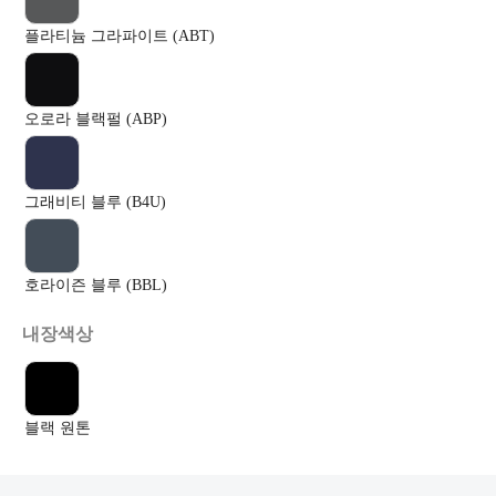
플라티늄 그라파이트 (ABT)
오로라 블랙펄 (ABP)
그래비티 블루 (B4U)
호라이즌 블루 (BBL)
내장색상
블랙 원톤