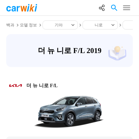
백과
모델 정보
기아
니로
더
더 뉴 니로 F/L 2019
더 뉴 니로 F/L