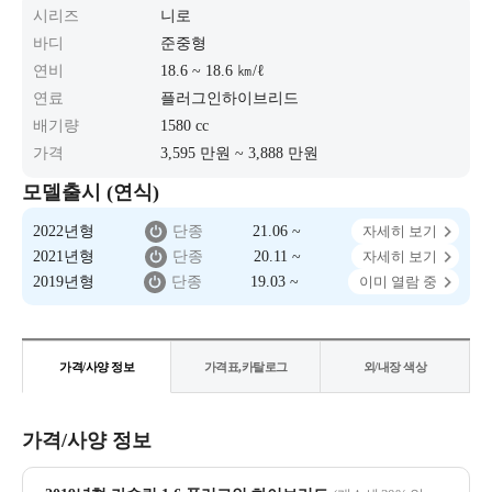
시리즈
니로
바디
준중형
연비
18.6 ~ 18.6 ㎞/ℓ
연료
플러그인하이브리드
배기량
1580 cc
가격
3,595 만원 ~ 3,888 만원
모델출시 (연식)
2022년형
단종
21.06 ~
자세히 보기
2021년형
단종
20.11 ~
자세히 보기
2019년형
단종
19.03 ~
이미 열람 중
가격/사양 정보
가격표,카탈로그
외/내장 색상
가격/사양 정보