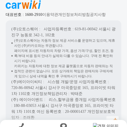
대표번호 : 1600-2910
이용약관
개인정보처리방침
공지사항
(주)오토스퀘어
: 사업자등록번호 : 619-81-06942
서울시 광
진구 능동로 342-1, 102호
(주)오토스퀘어는 자동차 정보 제공 서비스를 운영하고 있으며, 제휴
사인 (주)카카오와는 무관합니다.
페이지에 표시된 자동차의 차량 가격, 옵션 가격/구성, 할인 조건, 등
록/부대 비용 등의 안내가 실제와 다를 수 있습니다. 구매 전 확인하
시기 바랍니다.
카위키는 자동차에 대한 정보 제공 플랫폼으로 자동차 판매와는 직
접적인 관련이 없습니다. 모든 상거래의 책임은 판매자와 구매자에
게 있으니 상세 내역을 확인 후 구매하시기 바랍니다.
(주)에이아이씨티
: 시스템 개발/운영
사업자등록번호 :
720-86-00942
서울시 강서구 마곡중앙로 165, 프라이빗 타워
1차 1102호
개인정보책임관리자 : 박태준
(주) 에이아이밴드
: 리스,할부금융 중개업
사업자등록번호
: 180-88-03053
서울시 강서구 마곡중앙로 165, 프라이빗 타
워 1차 1101호
여신 등록번호 :
20-00001437
개인정보보호책
임자 : 조래환
Copyright© AICT Co., Ltd. All Rights Reserved.