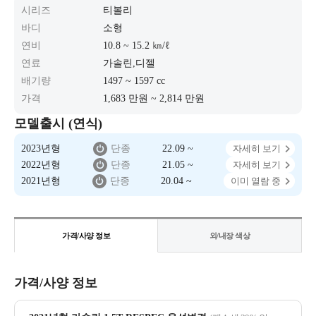
시리즈
티볼리
바디
소형
연비
10.8 ~ 15.2 ㎞/ℓ
연료
가솔린,디젤
배기량
1497 ~ 1597 cc
가격
1,683 만원 ~ 2,814 만원
모델출시 (연식)
2023년형
단종
22.09 ~
자세히 보기
2022년형
단종
21.05 ~
자세히 보기
2021년형
단종
20.04 ~
이미 열람 중
가격/사양 정보
외/내장 색상
가격/사양 정보