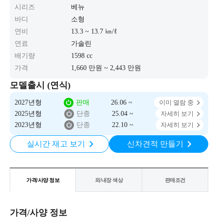
시리즈
베뉴
바디
소형
연비
13.3 ~ 13.7 ㎞/ℓ
연료
가솔린
배기량
1598 cc
가격
1,660 만원 ~ 2,443 만원
모델출시 (연식)
2027년형
판매
26.06 ~
이미 열람 중
2025년형
단종
25.04 ~
자세히 보기
2023년형
단종
22.10 ~
자세히 보기
실시간 재고 보기
신차견적 만들기
가격/사양 정보
외/내장 색상
판매조건
가격/사양 정보