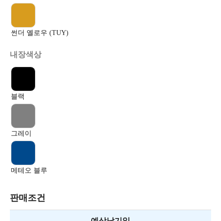
썬더 옐로우 (TUY)
내장색상
블랙
그레이
메테오 블루
판매조건
예상납기일