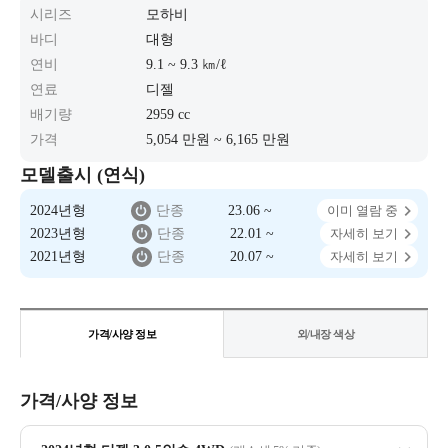
시리즈
모하비
바디
대형
연비
9.1 ~ 9.3 ㎞/ℓ
연료
디젤
배기량
2959 cc
가격
5,054 만원 ~ 6,165 만원
모델출시 (연식)
2024년형
단종
23.06 ~
이미 열람 중
2023년형
단종
22.01 ~
자세히 보기
2021년형
단종
20.07 ~
자세히 보기
가격/사양 정보
외/내장 색상
가격/사양 정보