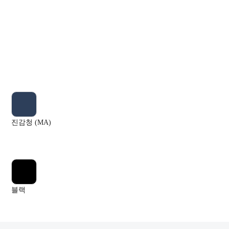
진감청 (MA)
블랙