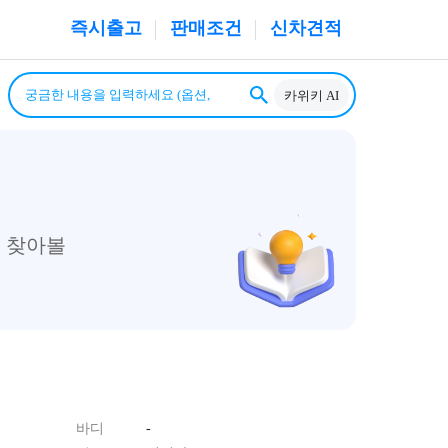
즉시출고
판매조건
신차견적
카위키 AI
 찾아볼
바디
-