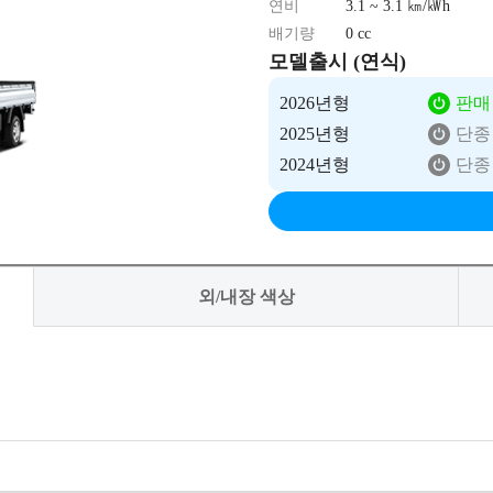
연비
3.1 ~ 3.1 ㎞/㎾h
배기량
0 cc
모델출시 (연식)
2026년형
판매
2025년형
단종
2024년형
단종
외/내장 색상