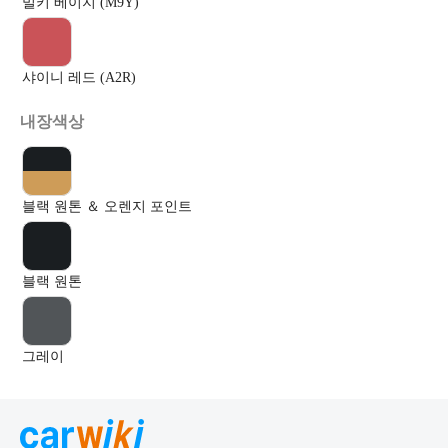
밀키 베이지 (M9Y)
샤이니 레드 (A2R)
내장색상
블랙 원톤 ＆ 오렌지 포인트
블랙 원톤
그레이