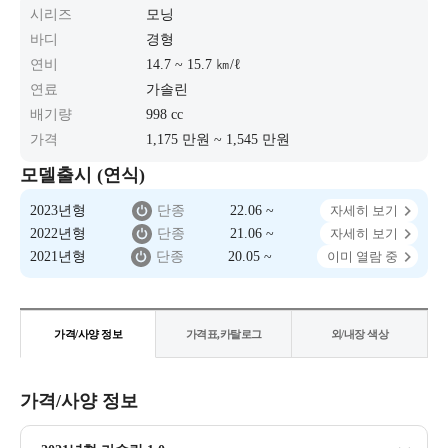
시리즈
모닝
바디
경형
연비
14.7 ~ 15.7 ㎞/ℓ
연료
가솔린
배기량
998 cc
가격
1,175 만원 ~ 1,545 만원
모델출시 (연식)
2023년형
단종
22.06 ~
자세히 보기
2022년형
단종
21.06 ~
자세히 보기
2021년형
단종
20.05 ~
이미 열람 중
가격/사양 정보
가격표,카탈로그
외/내장 색상
가격/사양 정보