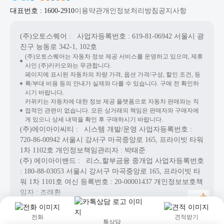
대표번호 : 1600-2910
이용약관
개인정보처리방침
공지사항
(주)오토스퀘어
: 사업자등록번호 : 619-81-06942
서울시 광
진구 능동로 342-1, 102호
(주)오토스퀘어는 자동차 정보 제공 서비스를 운영하고 있으며, 제휴
사인 (주)카카오와는 무관합니다.
페이지에 표시된 자동차의 차량 가격, 옵션 가격/구성, 할인 조건, 등
록/부대 비용 등의 안내가 실제와 다를 수 있습니다. 구매 전 확인하
시기 바랍니다.
카위키는 자동차에 대한 정보 제공 플랫폼으로 자동차 판매와는 직
접적인 관련이 없습니다. 모든 상거래의 책임은 판매자와 구매자에
게 있으니 상세 내역을 확인 후 구매하시기 바랍니다.
(주)에이아이씨티
: 시스템 개발/운영
사업자등록번호 :
720-86-00942
서울시 강서구 마곡중앙로 165, 프라이빗 타워
1차 1102호
개인정보책임관리자 : 박태준
(주) 에이아이밴드
: 리스,할부금융 중개업
사업자등록번호
: 180-88-03053
서울시 강서구 마곡중앙로 165, 프라이빗 타
워 1차 1101호
여신 등록번호 :
20-00001437
개인정보보호책
임자 : 조래환
Copyright© AICT Co., Ltd. All Rights Reserved.
전화
견적받기
톡상담