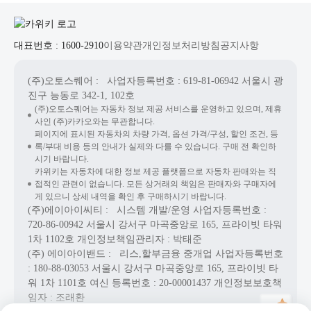
대표번호 : 1600-2910
이용약관
개인정보처리방침
공지사항
(주)오토스퀘어
: 사업자등록번호 : 619-81-06942
서울시 광
진구 능동로 342-1, 102호
(주)오토스퀘어는 자동차 정보 제공 서비스를 운영하고 있으며, 제휴
사인 (주)카카오와는 무관합니다.
페이지에 표시된 자동차의 차량 가격, 옵션 가격/구성, 할인 조건, 등
록/부대 비용 등의 안내가 실제와 다를 수 있습니다. 구매 전 확인하
시기 바랍니다.
카위키는 자동차에 대한 정보 제공 플랫폼으로 자동차 판매와는 직
접적인 관련이 없습니다. 모든 상거래의 책임은 판매자와 구매자에
게 있으니 상세 내역을 확인 후 구매하시기 바랍니다.
(주)에이아이씨티
: 시스템 개발/운영
사업자등록번호 :
720-86-00942
서울시 강서구 마곡중앙로 165, 프라이빗 타워
1차 1102호
개인정보책임관리자 : 박태준
(주) 에이아이밴드
: 리스,할부금융 중개업
사업자등록번호
: 180-88-03053
서울시 강서구 마곡중앙로 165, 프라이빗 타
워 1차 1101호
여신 등록번호 :
20-00001437
개인정보보호책
임자 : 조래환