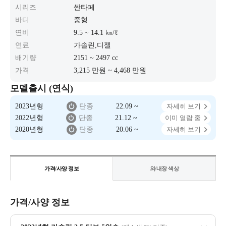
시리즈
싼타페
바디
중형
연비
9.5 ~ 14.1 ㎞/ℓ
연료
가솔린,디젤
배기량
2151 ~ 2497 cc
가격
3,215 만원 ~ 4,468 만원
모델출시 (연식)
2023년형
단종
22.09 ~
자세히 보기
2022년형
단종
21.12 ~
이미 열람 중
2020년형
단종
20.06 ~
자세히 보기
가격/사양 정보
외/내장 색상
가격/사양 정보