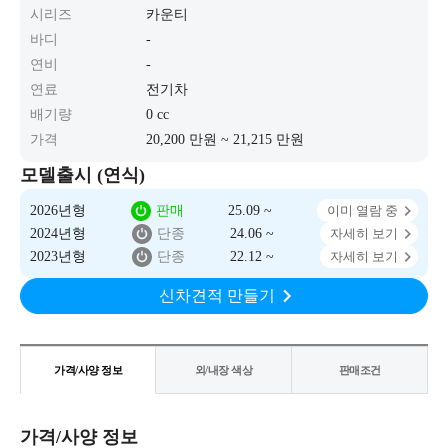
시리즈
카운티
바디
-
연비
-
연료
전기차
배기량
0 cc
가격
20,200 만원 ~ 21,215 만원
모델출시 (연식)
2026년형
판매
25.09 ~
이미 열람 중
2024년형
단종
24.06 ~
자세히 보기
2023년형
단종
22.12 ~
자세히 보기
신차견적 만들기
가격/사양 정보
외/내장 색상
판매조건
가격/사양 정보