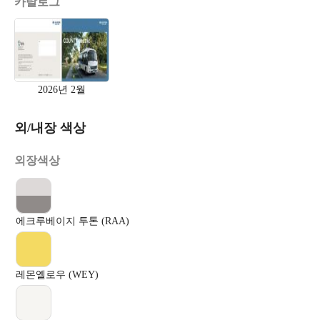
카탈로그
2026년 2월
외/내장 색상
외장색상
에크루베이지 투톤 (RAA)
레몬옐로우 (WEY)