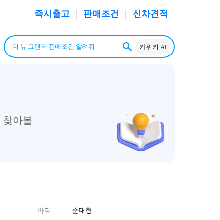
즉시출고
판매조건
신차견적
카위키 AI
 찾아볼
바디
준대형