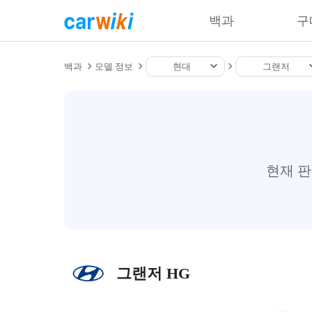
백과
구
백과
모델 정보
현대
그랜저
현재 
그랜저 HG