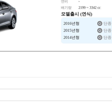
연비
-
배기량
2199 ~ 3342 cc
모델출시 (연식)
2016년형
단종
2015년형
단종
2014년형
단종