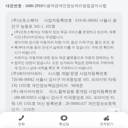
대표번호 : 1600-2910
이용약관
개인정보처리방침
공지사항
(주)오토스퀘어
: 사업자등록번호 : 619-81-06942
서울시 광
진구 능동로 342-1, 102호
(주)오토스퀘어는 자동차 정보 제공 서비스를 운영하고 있으며, 제휴
사인 (주)카카오와는 무관합니다.
페이지에 표시된 자동차의 차량 가격, 옵션 가격/구성, 할인 조건, 등
록/부대 비용 등의 안내가 실제와 다를 수 있습니다. 구매 전 확인하
시기 바랍니다.
카위키는 자동차에 대한 정보 제공 플랫폼으로 자동차 판매와는 직
접적인 관련이 없습니다. 모든 상거래의 책임은 판매자와 구매자에
게 있으니 상세 내역을 확인 후 구매하시기 바랍니다.
(주)에이아이씨티
: 시스템 개발/운영
사업자등록번호 :
720-86-00942
서울시 강서구 마곡중앙로 165, 프라이빗 타워
1차 1102호
개인정보책임관리자 : 박태준
(주) 에이아이밴드
: 리스,할부금융 중개업
사업자등록번호
: 180-88-03053
서울시 강서구 마곡중앙로 165, 프라이빗 타
워 1차 1101호
여신 등록번호 :
20-00001437
개인정보보호책
임자 : 조래환
Copyright© AICT Co., Ltd. All Rights Reserved.
전화
톡상담
견적받기