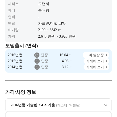
시리즈
그랜저
바디
준대형
연비
-
연료
가솔린,디젤,LPG
배기량
2199 ~ 3342 cc
가격
2,645 만원 ~ 3,920 만원
모델출시 (연식)
2016년형
단종
16.04 ~
이미 열람 중
2015년형
단종
14.06 ~
자세히 보기
2014년형
단종
13.12 ~
자세히 보기
가격/사양 정보
2016년형 가솔린 2.4 자가용
(개소세 5% 환원)